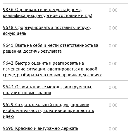
9836. Оценивать свои ресурсы (время,
0.00
квалификацию, ресурсное состояние и т.д.)
9638. Сформулировать и поставить четкую,
0.00
ясную цель
9641. Взять на себя и нести ответственность за
0.00
решения, достичь результата
9642. Быстро оценить и реагировать на
0.00
изменение ситуации, адаптироваться в новой
среде, разбираться в новых правилах, условиях
9643. Освоить новые методы, инструменты,
0.00
получить новые знания
9629. Создать реальный продукт, проявив
0.00
изобретательность, креативность, воплотить
идею
9696. Красиво и антуражно держать
0.00