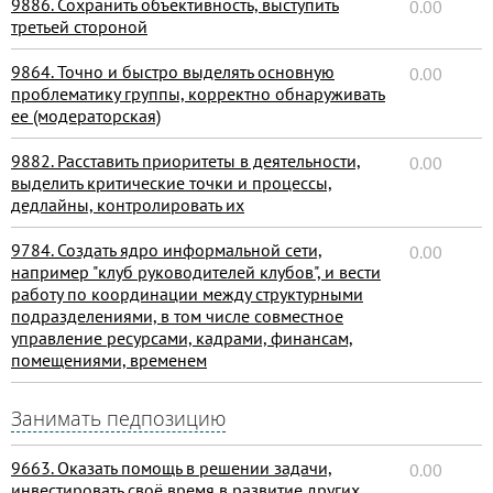
9886. Сохранить объективность, выступить
0.00
третьей стороной
9864. Точно и быстро выделять основную
0.00
проблематику группы, корректно обнаруживать
ее (модераторская)
9882. Расставить приоритеты в деятельности,
0.00
выделить критические точки и процессы,
дедлайны, контролировать их
9784. Создать ядро информальной сети,
0.00
например "клуб руководителей клубов", и вести
работу по координации между структурными
подразделениями, в том числе совместное
управление ресурсами, кадрами, финансам,
помещениями, временем
Занимать педпозицию
9663. Оказать помощь в решении задачи,
0.00
инвестировать своё время в развитие других