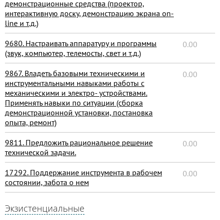
демонстрационные средства (проектор,
интерактивную доску, демонстрацию экрана on-
line и т.д.)
9680. Настраивать аппаратуру и программы
0.00
(звук, компьютер, телемосты, свет и т.д.)
9867. Владеть базовыми техническими и
0.00
инструментальными навыками работы с
механическими и электро- устройствами.
Применять навыки по ситуации (сборка
демонстрационной установки, постановка
опыта, ремонт)
9811. Предложить рациональное решение
0.00
технической задачи.
17292. Поддержание инструмента в рабочем
0.00
состоянии, забота о нем
Экзистенциальные