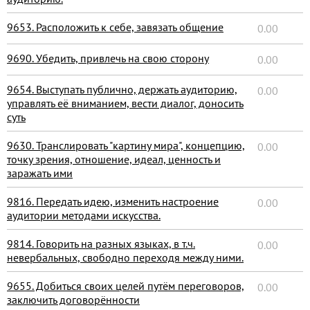
9653. Расположить к себе, завязать общение
0.00
9690. Убедить, привлечь на свою сторону
0.00
9654. Выступать публично, держать аудиторию,
0.00
управлять её вниманием, вести диалог, доносить
суть
9630. Транслировать "картину мира", концепцию,
0.00
точку зрения, отношение, идеал, ценность и
заражать ими
9816. Передать идею, изменить настроение
0.00
аудитории методами искусства.
9814. Говорить на разных языках, в т.ч.
0.00
невербальных, свободно переходя между ними.
9655. Добиться своих целей путём переговоров,
0.00
заключить договорённости