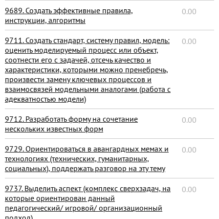
9689. Создать эффективные правила,
0.00
инструкции, алгоритмы
9711. Создать стандарт, систему правил, модель:
0.00
оценить моделируемый процесс или объект,
соотнести его с задачей, отсечь качество и
характеристики, которыми можно пренебречь,
произвести замену ключевых процессов и
взаимосвязей модельными аналогами (работа с
адекватностью модели)
9712. Разработать форму на сочетание
0.00
нескольких известных форм
9729. Ориентироваться в авангардных мемах и
0.00
технологиях (технических, гуманитарных,
социальных), поддержать разговор на эту тему
9737. Выделить аспект (комплекс сверхзадач, на
0.00
которые ориентирован данный
педагогический/ игровой/ организационный
подход)