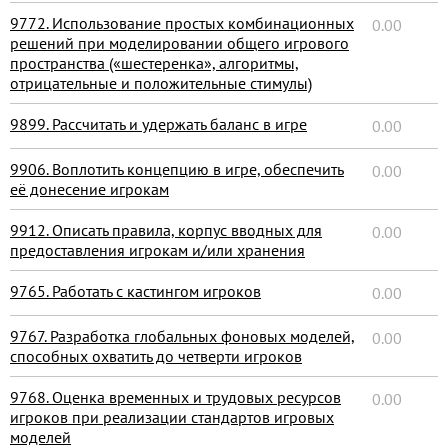
9772. Использование простых комбинационных
0.00
решений при моделировании общего игрового
пространства («шестеренка», алгоритмы,
отрицательные и положительные стимулы)
9899. Рассчитать и удержать баланс в игре
0.00
9906. Воплотить концепцию в игре, обеспечить
0.00
её донесение игрокам
9912. Описать правила, корпус вводных для
0.00
предоставления игрокам и/или хранения
9765. Работать с кастингом игроков
0.00
9767. Разработка глобальных фоновых моделей,
0.00
способных охватить до четверти игроков
9768. Оценка временных и трудовых ресурсов
0.00
игроков при реализации стандартов игровых
моделей