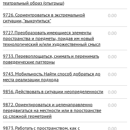
театральный образ (отыгрыш)
9726. Сориентроваться в экстремальной
0.00
ситуации, "выкрутиться"
9727. Преобразовать имеющиеся элементы
0.00
пространства и предметы, придав им новый
технологический и/или художественный смысл
9733. Перевоплощаться, снимать и перенимать
0.00
поведенческие паттерны
9743. Мобильность. Найти способ добраться до
0.00
места реализации подхода
9856. Действовать в ситуации неопределенности
0.00
9872. Ориентироваться и целенаправленно
0.00
передвигаться на местности или в пространстве
со сложной геометрией
9873. Работать с пространством, как с
0.00