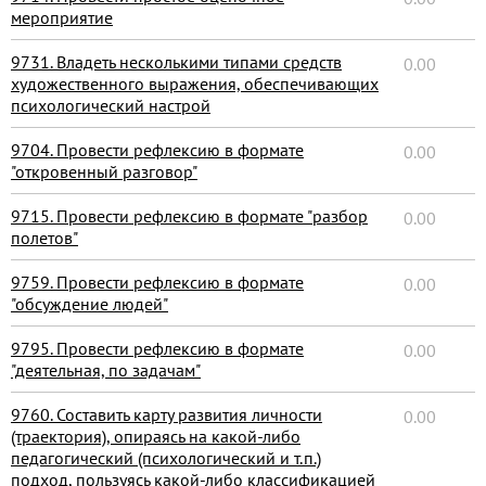
мероприятие
9731. Владеть несколькими типами средств
0.00
художественного выражения, обеспечивающих
психологический настрой
9704. Провести рефлексию в формате
0.00
"откровенный разговор"
9715. Провести рефлексию в формате "разбор
0.00
полетов"
9759. Провести рефлексию в формате
0.00
"обсуждение людей"
9795. Провести рефлексию в формате
0.00
"деятельная, по задачам"
9760. Составить карту развития личности
0.00
(траектория), опираясь на какой-либо
педагогический (психологический и т.п.)
подход, пользуясь какой-либо классификацией