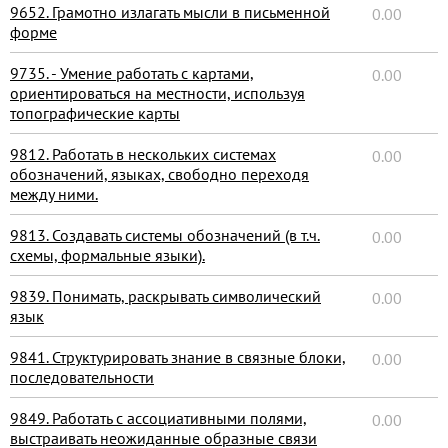
9652. Грамотно излагать мысли в письменной
0.00
форме
9735. - Умение работать с картами,
0.00
ориентироваться на местности, используя
топографические карты
9812. Работать в нескольких системах
0.00
обозначений, языках, свободно переходя
между ними.
9813. Создавать системы обозначений (в т.ч.
0.00
схемы, формальные языки).
9839. Понимать, раскрывать символический
0.00
язык
9841. Структурировать знание в связные блоки,
0.00
последовательности
9849. Работать с ассоциативными полями,
0.00
выстраивать неожиданные образные связи