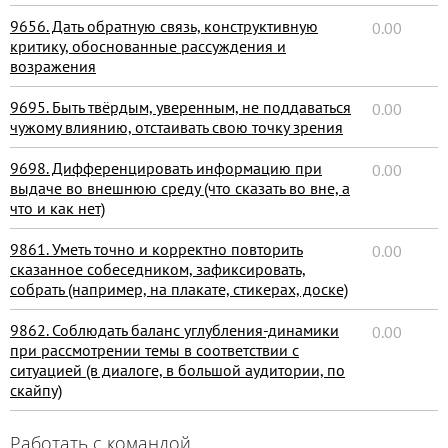
9656. Дать обратную связь, конструктивную
0.00
критику, обоснованные рассуждения и
возражения
9695. Быть твёрдым, уверенным, не поддаваться
0.00
чужому влиянию, отстаивать свою точку зрения
9698. Дифференцировать информацию при
0.00
выдаче во внешнюю среду (что сказать во вне, а
что и как нет)
9861. Уметь точно и корректно повторить
0.00
сказанное собеседником, зафиксировать,
собрать (например, на плакате, стикерах, доске)
9862. Соблюдать баланс углубления-динамики
0.00
при рассмотрении темы в соответствии с
ситуацией (в диалоге, в большой аудитории, по
скайпу)
Работать с командой