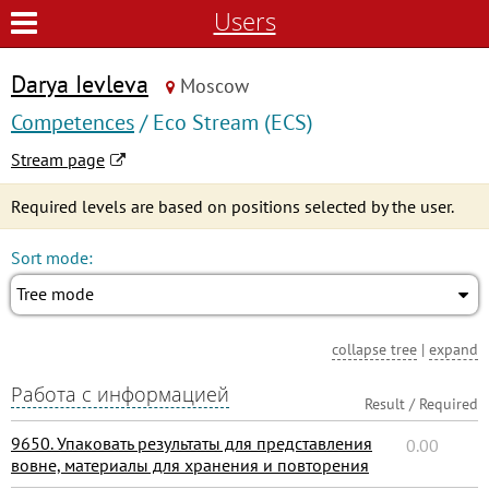
Users
Darya Ievleva
Moscow
Competences
/ Eco Stream (ECS)
Stream page
Required levels are based on positions selected by the user.
Sort mode:
Tree mode
collapse tree
|
expand
Работа с информацией
Result / Required
9650. Упаковать результаты для представления
0.00
вовне, материалы для хранения и повторения