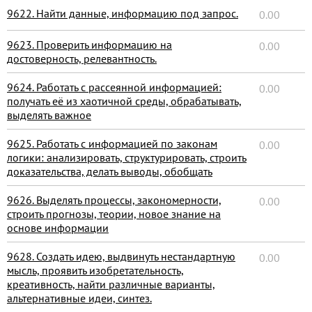
9622. Найти данные, информацию под запрос.
0.00
9623. Проверить информацию на
0.00
достоверность, релевантность.
9624. Работать с рассеянной информацией:
0.00
получать её из хаотичной среды, обрабатывать,
выделять важное
9625. Работать с информацией по законам
0.00
логики: анализировать, структурировать, строить
доказательства, делать выводы, обобщать
9626. Выделять процессы, закономерности,
0.00
строить прогнозы, теории, новое знание на
основе информации
9628. Создать идею, выдвинуть нестандартную
0.00
мысль, проявить изобретательность,
креативность, найти различные варианты,
альтернативные идеи, синтез.