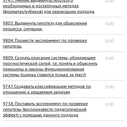
9745. Умение выдвинуть гипотезу о
0.00
необходимых и достаточных методах
(форматах/кубиков) для реализации подхода
9803. Выдвинуть гипотезу для объяснения
0.00
процесса, ситуации.
9804. Провести эксперимент по проверке
0.00
гипотезы.
9809. Создать описание системы, обладающее
0.00
прогностической силой, т.е. понять и объяснить
принципы и законы функционирования
системы (оценка ставится только за текст)
9747. Создавать классификацию методов по
0.00
отношению к решаемым задачам
9738. Поставить эксперимент по проверке
0.00
гипотезы (воспроизвести педагогический
эффект) с помощью данного подхода