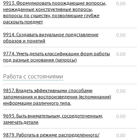
9913. Формулировать порождающие вопросы,
0.00
неожиданные конструктивные вопросы,
вопросы по существу, позволяющие глубже
раскрыть предмет
9914. Создавать визуальное представление
0.00
образов и понятий
9774. Уметь делать классификации форм работы
0.00
под разные основания (запросы)
Работа с состояниями
9857. Владеть эффективными способами
0.00
запоминания и воспроизведения (вспоминания)
информации различного типа.
9693. Быть внимательным, сосредоточенным,
0.00
замечать детали
9879. Работать в режиме распределённого/
0.00