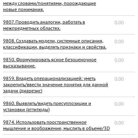
между словами/понятиями, порождающие
новые понимания.
9807. Проводить аналогии, работать в
0.00
межпредметных областях.
9808. Создавать модели, системные описания,
0.00
классификации, выделять признаки и свойства.
9850. Формулировать ясное безоценочное
0.00
высказывание.
9859. Владеть операционализацией: уметь
0.00
закрепить/ввести значение понятия для данной
задачи (диарезис)
9860. Выявлять/видеть пресуппозиции и
0.00
установки (аттитюды)
9874. Использовать пространственное
0.00
мышление и воображение, мыслить в объеме/3D