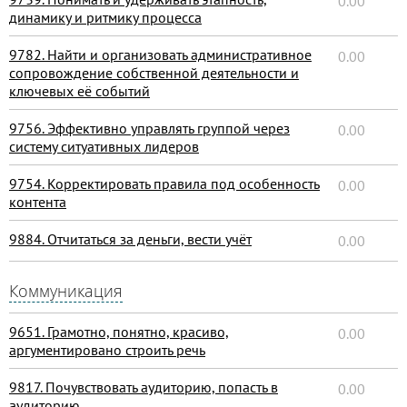
0.00
динамику и ритмику процесса
9782. Найти и организовать административное
0.00
сопровождение собственной деятельности и
ключевых её событий
9756. Эффективно управлять группой через
0.00
систему ситуативных лидеров
9754. Корректировать правила под особенность
0.00
контента
9884. Отчитаться за деньги, вести учёт
0.00
Коммуникация
9651. Грамотно, понятно, красиво,
0.00
аргументировано строить речь
9817. Почувствовать аудиторию, попасть в
0.00
аудиторию.