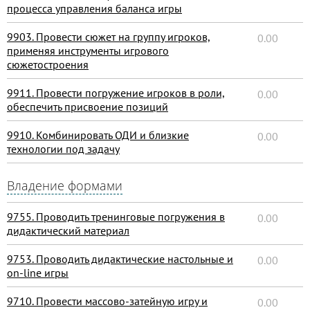
процесса управления баланса игры
9903. Провести сюжет на группу игроков,
0.00
применяя инструменты игрового
сюжетостроения
9911. Провести погружение игроков в роли,
0.00
обеспечить присвоение позиций
9910. Комбинировать ОДИ и близкие
0.00
технологии под задачу
Владение формами
9755. Проводить тренинговые погружения в
0.00
дидактический материал
9753. Проводить дидактические настольные и
0.00
on-line игры
9710. Провести массово-затейную игру и
0.00