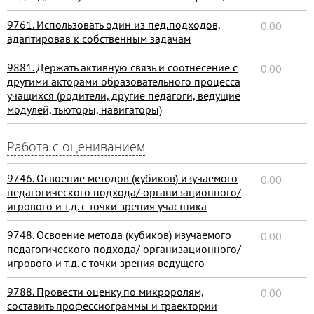
9761. Использовать один из пед.подходов,
0.00
адаптировав к собственным задачам
9881. Держать активную связь и соотнесение с
0.00
другими акторами образовательного процесса
учащихся (родители, другие педагоги, ведущие
модулей, тьюторы, навигаторы)
Работа с оцениванием
9746. Освоение методов (кубиков) изучаемого
0.00
педагогического подхода/ организационного/
игрового и т.д. с точки зрения участника
9748. Освоение метода (кубиков) изучаемого
0.00
педагогического подхода/ организационного/
игрового и т.д. с точки зрения ведущего
9788. Провести оценку по микроролям,
0.00
составить профессиограммы и траектории