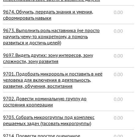
9674. Обучить, передать знания и умения,
0.00
сформировать навыки
9673. Выполнить роль наставника (не просто
0.00
научить чему-то конкретному, а помочь
развиться и достичь целей)
9697. Видеть других: зону интересов, зону
0.00
сложности, зону развития
9701. Подобрать микророль и поставить в неё
0.00
человека для включения в деятельность,
развития, обучения, воспитания
9702. Довести номинальную группу до
0.00
состояния кооперации
9703. Собрать микрогруппы под комплекс
0.00
решаемых задач (тасовать микрогруппы)
9714. Провести простое оценочное
0.00