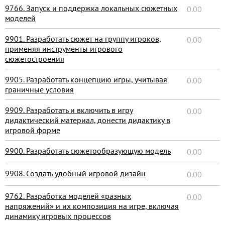
9766. Запуск и поддержка локальных сюжетных
0.00
моделей
9901. Разработать сюжет на группу игроков,
0.00
применяя инструменты игрового
сюжетостроения
9905. Разработать концепцию игры, учитывая
0.00
граничные условия
9909. Разработать и включить в игру
0.00
дидактический материал, донести дидактику в
игровой форме
9900. Разработать сюжетообразующую модель
0.00
9908. Создать удобный игровой дизайн
0.00
9762. Разработка моделей «разных
0.00
напряжений» и их композиция на игре, включая
динамику игровых процессов