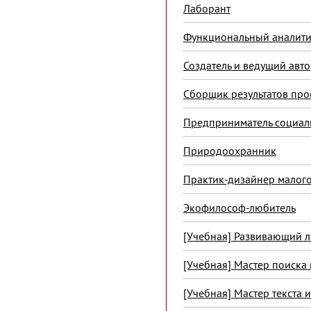
Лаборант
Функциональный аналити
Создатель и ведущий авто
Сборщик результатов пр
Предприниматель социал
Природоохранник
Практик-дизайнер малого
Экофилософ-любитель
[Учебная] Развивающий 
[Учебная] Мастер поиска
[Учебная] Мастер текста 