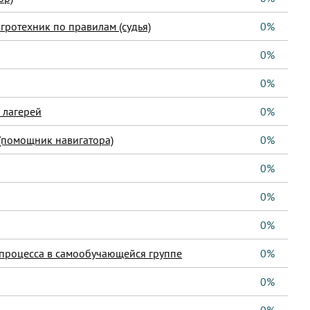
ротехник по правилам (судья)
0%
0%
0%
 лагерей
0%
(помощник навигатора)
0%
0%
0%
0%
процесса в самообучающейся группе
0%
0%
0%