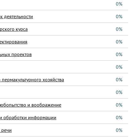
0%
к деятельности
0%
рского курса
0%
оектирования
0%
ьных проектов
0%
0%
 пермакультурного хозяйства
0%
0%
любопытство и воображение
0%
 и обработки информации
0%
и речи
0%