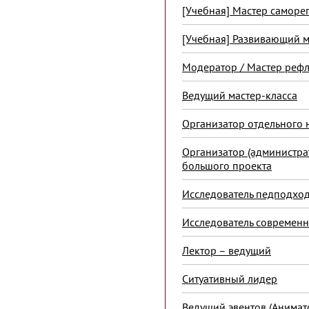
[Учебная] Мастер саморе
[Учебная] Развивающий 
Модератор / Мастер реф
Ведущий мастер-класса
Организатор отдельного 
Организатор (администра
большого проекта
Исследователь педподхо
Исследователь современ
Лектор – ведущий
Ситуативный лидер
Ведущий эвентов (Анимат