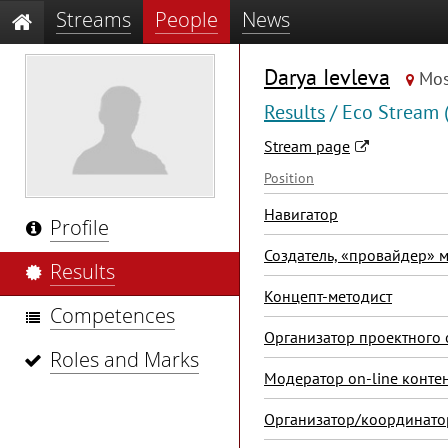
Streams
People
News
Darya Ievleva
Mo
Results
/ Eco Stream 
Stream page
Position
Навигатор
Profile
Создатель, «провайдер»
Results
Концепт-методист
Competences
Организатор проектного 
Roles and Marks
Модератор on-line конте
Организатор/координато