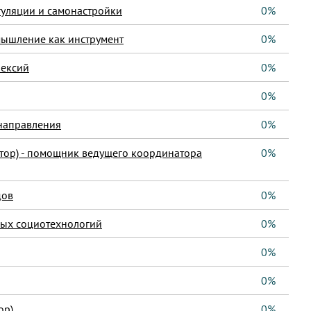
гуляции и самонастройки
0%
мышление как инструмент
0%
лексий
0%
0%
направления
0%
тор) - помощник ведущего координатора
0%
дов
0%
ных социотехнологий
0%
0%
0%
ор)
0%