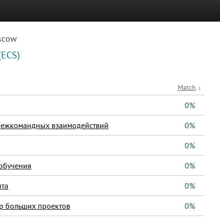
scow
(ECS)
Match
↓
0%
 межкомандных взаимодействий
0%
0%
обучения
0%
нта
0%
р больших проектов
0%