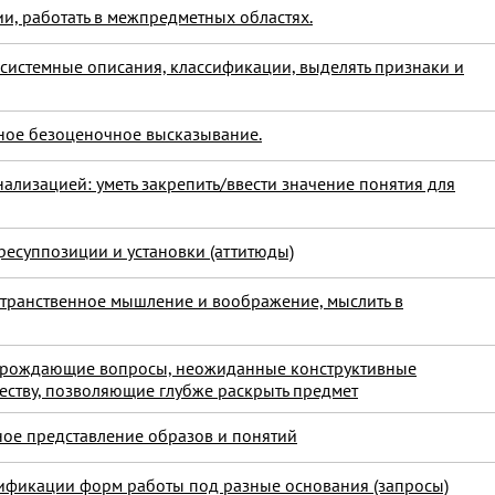
и, работать в межпредметных областях.
 системные описания, классификации, выделять признаки и
ное безоценочное высказывание.
ализацией: уметь закрепить/ввести значение понятия для
ресуппозиции и установки (аттитюды)
странственное мышление и воображение, мыслить в
орождающие вопросы, неожиданные конструктивные
еству, позволяющие глубже раскрыть предмет
ьное представление образов и понятий
ссификации форм работы под разные основания (запросы)