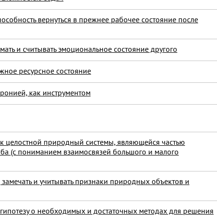
пособность вернуться в прежнее рабочее состояние после
мать и считывать эмоциональное состояние другого
ужное ресурсное состояние
иронией, как инструментом
как целостной природный системы, являющейся частью
ба (с пониманием взаимосвязей большого и малого
 замечать и учитывать признаки природных объектов и
 гипотезу о необходимых и достаточных методах для решения