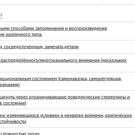
и
вными способами запоминания и воспроизведения
и различного типа.
м, сосредоточенным, замечать детали
е распределённого/многоканального внимания (нескольких
эмоциональным состоянием (самонакачка, саморегуляция,
тояниями)
шагнуть через ограничивающие поведенческие стереотипы и
е состояние)
янно изменяющихся условиях и нехватке времени, критических
стойчивость)
д сложностью задач