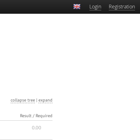
Login
Registration
collapse tree
|
expand
Result / Required
0.00