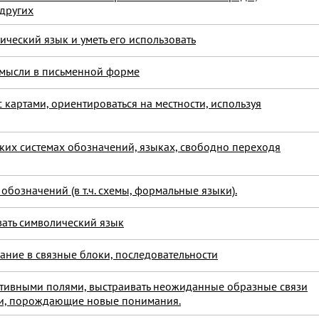
 других
ческий язык и уметь его использовать
ь мысли в письменной форме
с картами, ориентироваться на местности, используя
ьких системах обозначений, языках, свободно переходя
 обозначений (в т.ч. схемы, формальные языки).
вать символический язык
нание в связные блоки, последовательности
иативными полями, выстраивать неожиданные образные связи
и, порождающие новые понимания.