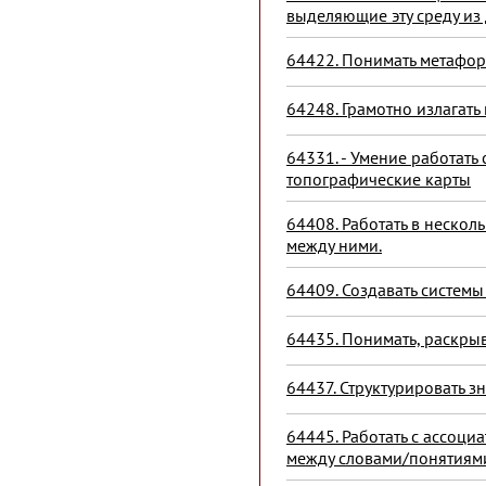
выделяющие эту среду из
64422. Понимать метафори
64248. Грамотно излагат
64331. - Умение работать 
топографические карты
64408. Работать в нескол
между ними.
64409. Создавать системы
64435. Понимать, раскры
64437. Структурировать з
64445. Работать с ассоц
между словами/понятиям