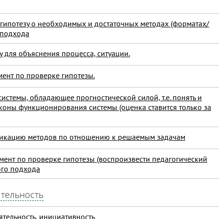
 гипотезу о необходимых и достаточных методах (форматах/
 подхода
у для объяснения процесса, ситуации.
мент по проверке гипотезы.
системы, обладающее прогностической силой, т.е. понять и
коны функционирования системы (оценка ставится только за
ификацию методов по отношению к решаемым задачам
имент по проверке гипотезы (воспроизвести педагогический
ого подхода
ятельность
ятельность, инициативность