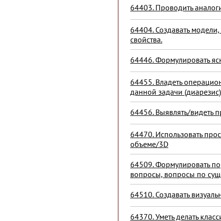
64403. Проводить аналоги
64404. Создавать модели,
свойства.
64446. Формулировать яс
64455. Владеть операцион
данной задачи (диарезис)
64456. Выявлять/видеть п
64470. Использовать про
объеме/3D
64509. Формулировать п
вопросы, вопросы по сущ
64510. Создавать визуал
64370. Уметь делать кла