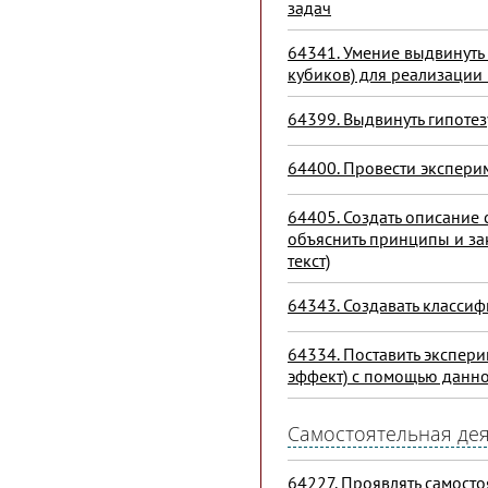
задач
64341. Умение выдвинуть
кубиков) для реализации
64399. Выдвинуть гипотез
64400. Провести экспери
64405. Создать описание 
объяснить принципы и за
текст)
64343. Создавать класс
64334. Поставить экспер
эффект) с помощью данн
Самостоятельная де
64227. Проявлять самосто