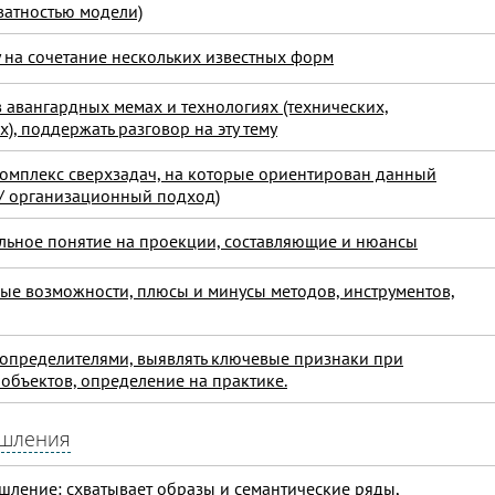
ватностью модели)
у на сочетание нескольких известных форм
 авангардных мемах и технологиях (технических,
), поддержать разговор на эту тему
(комплекс сверхзадач, на которые ориентирован данный
/ организационный подход)
альное понятие на проекции, составляющие и нюансы
вые возможности, плюсы и минусы методов, инструментов,
с определителями, выявлять ключевые признаки при
бъектов, определение на практике.
ышления
ление: схватывает образы и семантические ряды,