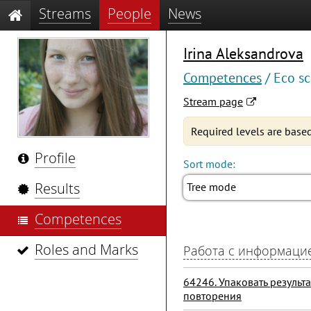
Streams
People
News
Irina Aleksandrova
Competences
/ Eco sc
Stream page
Required levels are based
Profile
Sort mode:
Results
Tree mode
Competences
Roles and Marks
Работа с информаци
64246. Упаковать результ
повторения