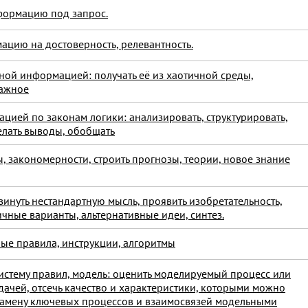
формацию под запрос.
ацию на достоверность, релевантность.
нной информацией: получать её из хаотичной среды,
важное
ацией по законам логики: анализировать, структурировать,
делать выводы, обобщать
, закономерности, строить прогнозы, теории, новое знание
винуть нестандартную мысль, проявить изобретательность,
ичные варианты, альтернативные идеи, синтез.
ные правила, инструкции, алгоритмы
 систему правил, модель: оценить моделируемый процесс или
задачей, отсечь качество и характеристики, которыми можно
замену ключевых процессов и взаимосвязей модельными