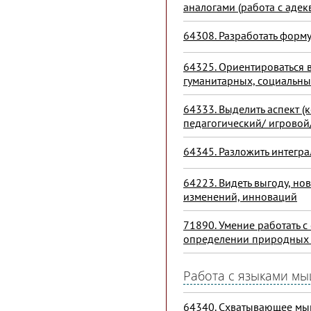
аналогами (работа с адек
64308. Разработать форм
64325. Ориентироваться в
гуманитарных, социальных
64333. Выделить аспект 
педагогический/ игровой
64345. Разложить интегр
64223. Видеть выгоду, но
изменений, инноваций
71890. Умение работать 
определении природных о
Работа с языками м
64340. Схватывающее мыш