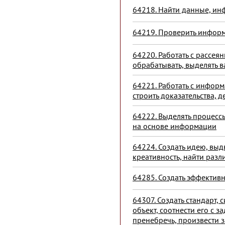
64218. Найти данные, ин
64219. Проверить информ
64220. Работать с рассея
обрабатывать, выделять 
64221. Работать с информ
строить доказательства, 
64222. Выделять процессы
на основе информации
64224. Создать идею, выд
креативность, найти разл
64285. Создать эффектив
64307. Создать стандарт,
объект, соотнести его с 
пренебречь, произвести 