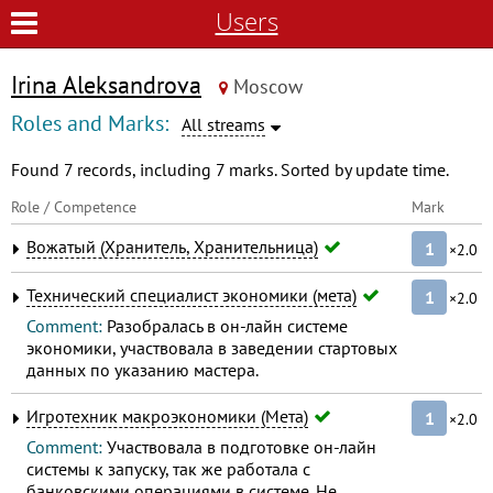
Users
Irina Aleksandrova
Moscow
Roles and Marks:
All streams
Found 7 records, including 7 marks. Sorted by update time.
Role / Competence
Mark
Вожатый (Хранитель, Хранительница)
1
×2.0
Технический специалист экономики (мета)
1
×2.0
Comment:
Разобралась в он-лайн системе
экономики, участвовала в заведении стартовых
данных по указанию мастера.
Игротехник макроэкономики (Мета)
1
×2.0
Comment:
Участвовала в подготовке он-лайн
системы к запуску, так же работала с
банковскими операциями в системе. Не