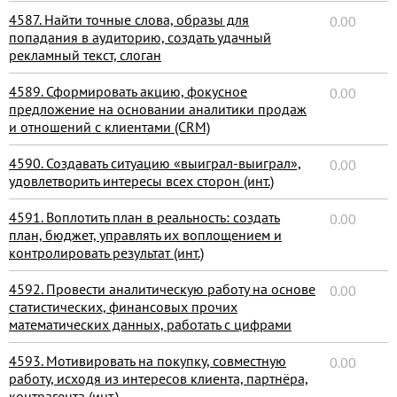
4587. Найти точные слова, образы для
0.00
попадания в аудиторию, создать удачный
рекламный текст, слоган
4589. Сформировать акцию, фокусное
0.00
предложение на основании аналитики продаж
и отношений с клиентами (CRM)
4590. Создавать ситуацию «выиграл-выиграл»,
0.00
удовлетворить интересы всех сторон (инт.)
4591. Воплотить план в реальность: создать
0.00
план, бюджет, управлять их воплощением и
контролировать результат (инт.)
4592. Провести аналитическую работу на основе
0.00
статистических, финансовых прочих
математических данных, работать с цифрами
4593. Мотивировать на покупку, совместную
0.00
работу, исходя из интересов клиента, партнёра,
контрагента (инт.)