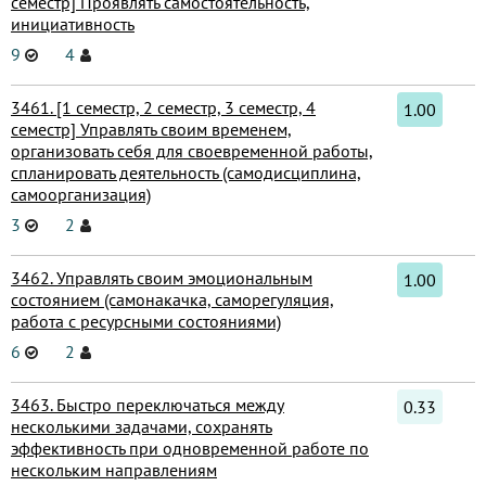
семестр] Проявлять самостоятельность,
инициативность
9
4
3461. [1 семестр, 2 семестр, 3 семестр, 4
1.00
семестр] Управлять своим временем,
организовать себя для своевременной работы,
спланировать деятельность (самодисциплина,
самоорганизация)
3
2
3462. Управлять своим эмоциональным
1.00
состоянием (самонакачка, саморегуляция,
работа с ресурсными состояниями)
6
2
3463. Быстро переключаться между
0.33
несколькими задачами, сохранять
эффективность при одновременной работе по
нескольким направлениям