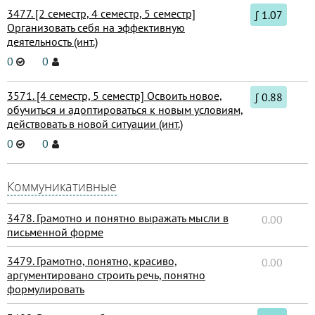
3477. [2 семестр, 4 семестр, 5 семестр]
∫ 1.07
Организовать себя на эффективную
деятельность (инт.)
0
0
3571. [4 семестр, 5 семестр] Освоить новое,
∫ 0.88
обучиться и адоптироваться к новым условиям,
действовать в новой ситуации (инт.)
0
0
Коммуникативные
3478. Грамотно и понятно выражать мысли в
0.00
письменной форме
3479. Грамотно, понятно, красиво,
0.00
аргументировано строить речь, понятно
формулировать