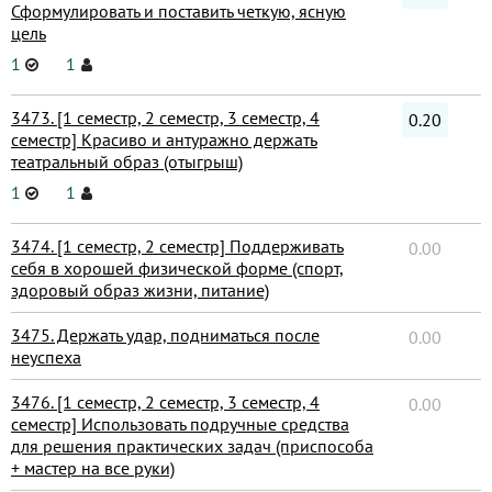
Сформулировать и поставить четкую, ясную
цель
1
1
3473. [1 семестр, 2 семестр, 3 семестр, 4
0.20
семестр] Красиво и антуражно держать
театральный образ (отыгрыш)
1
1
3474. [1 семестр, 2 семестр] Поддерживать
0.00
себя в хорошей физической форме (спорт,
здоровый образ жизни, питание)
3475. Держать удар, подниматься после
0.00
неуспеха
3476. [1 семестр, 2 семестр, 3 семестр, 4
0.00
семестр] Использовать подручные средства
для решения практических задач (приспособа
+ мастер на все руки)