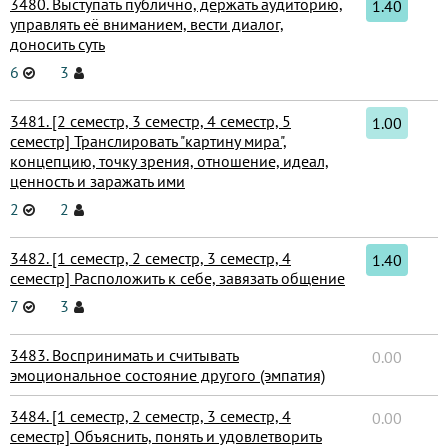
3480. Выступать публично, держать аудиторию,
1.40
управлять её вниманием, вести диалог,
доносить суть
6
3
3481. [2 семестр, 3 семестр, 4 семестр, 5
1.00
семестр] Транслировать "картину мира",
концепцию, точку зрения, отношение, идеал,
ценность и заражать ими
2
2
3482. [1 семестр, 2 семестр, 3 семестр, 4
1.40
семестр] Расположить к себе, завязать общение
7
3
3483. Воспринимать и считывать
0.00
эмоциональное состояние другого (эмпатия)
3484. [1 семестр, 2 семестр, 3 семестр, 4
0.00
семестр] Объяснить, понять и удовлетворить