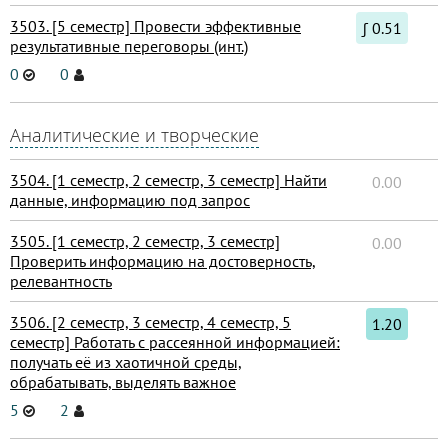
3503. [5 семестр] Провести эффективные
∫ 0.51
результативные переговоры (инт.)
0
0
Аналитические и творческие
3504. [1 семестр, 2 семестр, 3 семестр] Найти
0.00
данные, информацию под запрос
3505. [1 семестр, 2 семестр, 3 семестр]
0.00
Проверить информацию на достоверность,
релевантность
3506. [2 семестр, 3 семестр, 4 семестр, 5
1.20
семестр] Работать с рассеянной информацией:
получать её из хаотичной среды,
обрабатывать, выделять важное
5
2