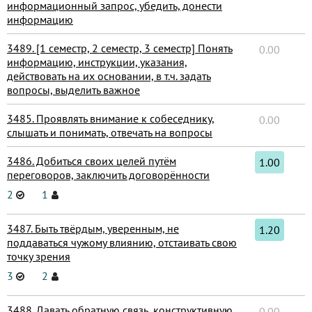
информационный запрос, убедить, донести
информацию
3489. [1 семестр, 2 семестр, 3 семестр] Понять
0.00
информацию, инструкции, указания,
действовать на их основании, в т.ч. задать
вопросы, выделить важное
3485. Проявлять внимание к собеседнику,
0.00
слышать и понимать, отвечать на вопросы
3486. Добиться своих целей путём
1.00
переговоров, заключить договорённости
2
1
3487. Быть твёрдым, уверенным, не
1.20
поддаваться чужому влиянию, отстаивать свою
точку зрения
3
2
3488. Давать обратную связь, конструктивную
0.00