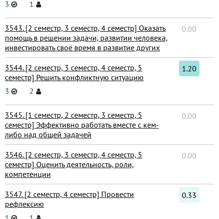
3
1
3543. [2 семестр, 3 семестр, 4 семестр] Оказать
0.00
помощь в решении задачи, развитии человека,
инвестировать своё время в развитие других
3544. [2 семестр, 3 семестр, 4 семестр, 5
1.20
семестр] Решить конфликтную ситуацию
3
2
3545. [1 семестр, 2 семестр, 3 семестр, 5
0.00
семестр] Эффективно работать вместе с кем-
либо над общей задачей
3546. [2 семестр, 3 семестр, 4 семестр, 5
0.00
семестр] Оценить деятельность, роли,
компетенции
3547. [2 семестр, 4 семестр] Провести
0.33
рефлексию
1
1