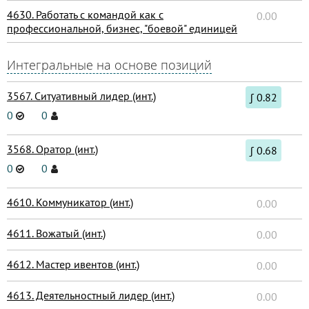
4630. Работать с командой как с
0.00
профессиональной, бизнес, "боевой" единицей
Интегральные на основе позиций
3567. Ситуативный лидер (инт.)
∫ 0.82
0
0
3568. Оратор (инт.)
∫ 0.68
0
0
4610. Коммуникатор (инт.)
0.00
4611. Вожатый (инт.)
0.00
4612. Мастер ивентов (инт.)
0.00
4613. Деятельностный лидер (инт.)
0.00