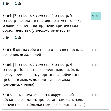
1
1
3464. [2 семестр, 3 семестр, 4 семестр, 5
1.20
семестр] Работать в постоянно изменяющихся
условиях и нехватке времени, критических
обстоятельствах (стрессоустойчивость)
5
1
3465. Взять на себя и нести ответственность за
0.00
решения, дела, людей
3466. [1 семестр, 2 семестр, 3 семестр, 4
0.00
семестр] Достичь цели в деятельности, быть
целеустремлённым, упорным, настойчивым,
требовательным, доводить до результата
(самодисциплина)
3467. Быть внимательным к окружающей
0.00
обстановке, людям, процессам, замечать малые
изменения в наблюдаемом (наблюдательность)