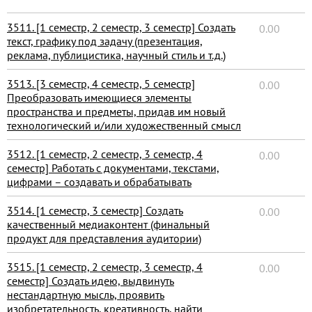
3511. [1 семестр, 2 семестр, 3 семестр] Создать
0.00
текст, графику под задачу (презентация,
реклама, публицистика, научный стиль и т.д.)
3513. [3 семестр, 4 семестр, 5 семестр]
0.00
Преобразовать имеющиеся элементы
пространства и предметы, придав им новый
технологический и/или художественный смысл
3512. [1 семестр, 2 семестр, 3 семестр, 4
0.00
семестр] Работать с документами, текстами,
цифрами – создавать и обрабатывать
3514. [1 семестр, 3 семестр] Создать
0.00
качественный медиаконтент (финальный
продукт для представления аудитории)
3515. [1 семестр, 2 семестр, 3 семестр, 4
0.00
семестр] Создать идею, выдвинуть
нестандартную мысль, проявить
изобретательность, креативность, найти