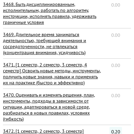
3468. Быть дисциплинированным,
0.00
исполнительным, работать по алгоритму,
инструкции, исполнять правила, удерживать
граничные условия
3469. Длительное время заниматься
0.00
деятельностью, требующей внимания и
сосредоточенности, не отвлекаться
(концентрация внимания, усидчивость)
3471. [1 семестр, 2 семестр, 3 семестр, 4
0.00
семестр] Освоить новые методы, инструменты,
получить новые знания, навыки и применять
их на практике (быстро и эффективно)
3470. Оценивать и изменять решения, план,
0.00
инструменты, подходы в зависимости от
ситуации, адаптироваться в новой среде,
разбираться в новых правилах, условиях
(гибкость)
3472. [1 семестр, 2 семестр, 3 семестр]
0.20