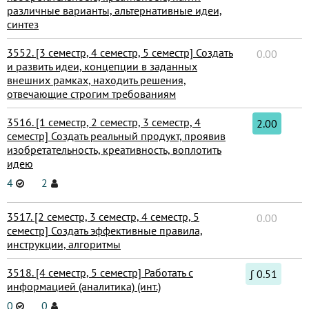
различные варианты, альтернативные идеи,
синтез
3552. [3 семестр, 4 семестр, 5 семестр] Создать
0.00
и развить идеи, концепции в заданных
внешних рамках, находить решения,
отвечающие строгим требованиям
3516. [1 семестр, 2 семестр, 3 семестр, 4
2.00
семестр] Создать реальный продукт, проявив
изобретательность, креативность, воплотить
идею
4
2
3517. [2 семестр, 3 семестр, 4 семестр, 5
0.00
семестр] Создать эффективные правила,
инструкции, алгоритмы
3518. [4 семестр, 5 семестр] Работать с
∫ 0.51
информацией (аналитика) (инт.)
0
0