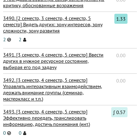
критику, обоснованные возражения
3490. [2 семестр, 3 семестр, 4 семестр, 5
1.33
семестр] Видеть других: зону интересов, зону
сложности, зону развития
2
2
3491. [3 семестр, 4 семестр, 5 семестр] Ввести
0.00
других в нужное ресурсное состояние,
выбирая его под задачу
3492. [3 семестр, 4 семестр, 5 семестр]
0.00
Управлять интерактивным взаимодействием,
держать внимание группы (семинар,
мастеркласс и т.п.)
3493. [3 семестр, 4 семестр, 5 семестр]
∫ 0.57
Эффективно передать, транслировать
информацию, достичь понимания (инт.)
0
0