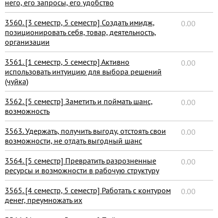
него, его запросы, его удобство
3560. [3 семестр, 5 семестр] Создать имидж,
0.00
позиционировать себя, товар, деятельность,
организации
3561. [1 семестр, 5 семестр] Активно
0.00
использовать интуицию для выбора решений
(чуйка)
3562. [5 семестр] Заметить и поймать шанс,
0.00
возможность
3563. Удержать, получить выгоду, отстоять свои
0.00
возможности, не отдать выгодный шанс
3564. [5 семестр] Превратить разрозненные
0.00
ресурсы и возможности в рабочую структуру
3565. [4 семестр, 5 семестр] Работать с контуром
0.00
денег, преумножать их