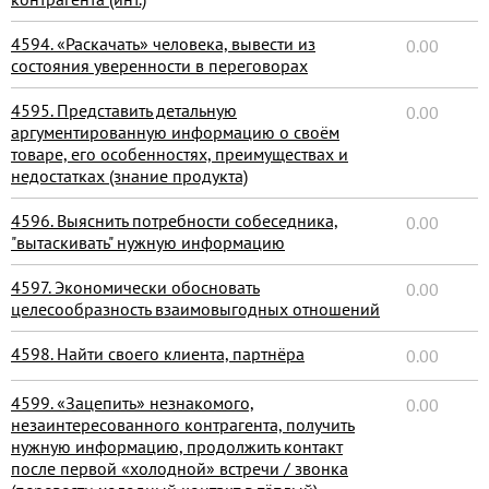
4594. «Раскачать» человека, вывести из
0.00
состояния уверенности в переговорах
4595. Представить детальную
0.00
аргументированную информацию о своём
товаре, его особенностях, преимуществах и
недостатках (знание продукта)
4596. Выяснить потребности собеседника,
0.00
"вытаскивать" нужную информацию
4597. Экономически обосновать
0.00
целесообразность взаимовыгодных отношений
4598. Найти своего клиента, партнёра
0.00
4599. «Зацепить» незнакомого,
0.00
незаинтересованного контрагента, получить
нужную информацию, продолжить контакт
после первой «холодной» встречи / звонка