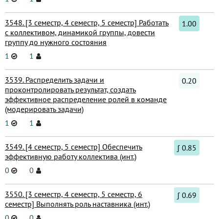
3548. [3 семестр, 4 семестр, 5 семестр] Работать
1.00
с коллективом, динамикой группы, довести
группу до нужного состояния
1
1
3539. Распределить задачи и
0.20
проконтролировать результат, создать
эффективное распределение ролей в команде
(модерировать задачи)
1
1
3549. [4 семестр, 5 семестр] Обеспечить
∫ 0.85
эффективную работу коллектива (инт.)
0
0
3550. [3 семестр, 4 семестр, 5 семестр, 6
∫ 0.69
семестр] Выполнять роль наставника (инт.)
0
0