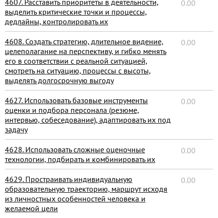
4607. Расставить приоритеты в деятельности,
0.00
выделить критические точки и процессы,
дедлайны, контролировать их
4608. Создать стратегию, длительное видение,
0.00
целеполагание на перспективу, и гибко менять
его в соответствии с реальной ситуацией,
смотреть на ситуацию, процессы с высоты,
выделять долгосрочную выгоду
4627. Использовать базовые инструменты
0.00
оценки и подбора персонала (резюме,
интервью, собеседование), адаптировать их под
задачу
4628. Использовать сложные оценочные
0.00
технологии, подбирать и комбинировать их
4629. Простраивать индивидуальную
0.00
образовательную траекторию, маршрут исходя
из личностных особенностей человека и
желаемой цели