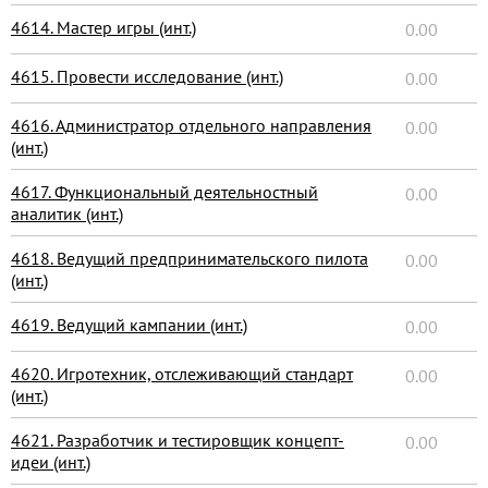
4614. Мастер игры (инт.)
0.00
4615. Провести исследование (инт.)
0.00
4616. Администратор отдельного направления
0.00
(инт.)
4617. Функциональный деятельностный
0.00
аналитик (инт.)
4618. Ведущий предпринимательского пилота
0.00
(инт.)
4619. Ведущий кампании (инт.)
0.00
4620. Игротехник, отслеживающий стандарт
0.00
(инт.)
4621. Разработчик и тестировщик концепт-
0.00
идеи (инт.)