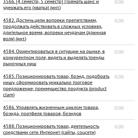
3566. [4 семестр, 5 семестр] Поймать шанс и
0.00
удержать его (хватка) (инт.)
4582. Достичь цели вопреки препятствиям,
0.00
продолжать действовать в сложных условиях,
длительное время, вопреки неудачам (длинная
воля) (инт.)
4584. Ориентироваться в ситуации на рынке, в
0.00
конкурентном поле, видеть и выделять тренды
рыночных ниш
4585. Позиционировать товар, брэнд, подобрать
0.00
нишу, сформировать уникально торговое
предложение, преимущество продукта (product
clam)
4586. Управлять жизненным циклом товара,
0.00
брэнда, портфеля товаров, брэндов
4588. Позиционировать товар, деятельность
0.00
средствами сети Интернет (сайты, соцсети)