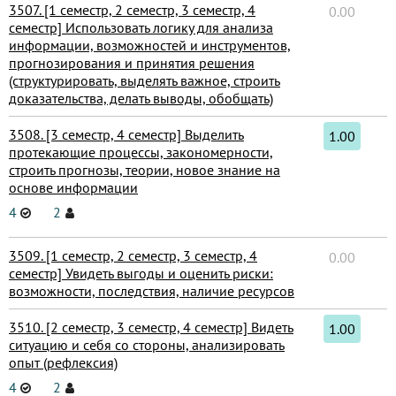
3507. [1 семестр, 2 семестр, 3 семестр, 4
0.00
семестр] Использовать логику для анализа
информации, возможностей и инструментов,
прогнозирования и принятия решения
(структурировать, выделять важное, строить
доказательства, делать выводы, обобщать)
3508. [3 семестр, 4 семестр] Выделить
1.00
протекающие процессы, закономерности,
строить прогнозы, теории, новое знание на
основе информации
4
2
3509. [1 семестр, 2 семестр, 3 семестр, 4
0.00
семестр] Увидеть выгоды и оценить риски:
возможности, последствия, наличие ресурсов
3510. [2 семестр, 3 семестр, 4 семестр] Видеть
1.00
ситуацию и себя со стороны, анализировать
опыт (рефлексия)
4
2