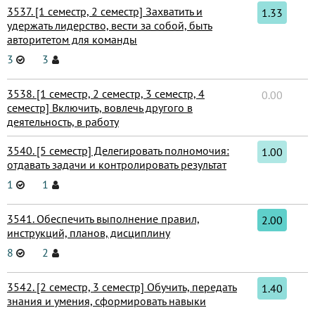
3537. [1 семестр, 2 семестр] Захватить и
1.33
удержать лидерство, вести за собой, быть
авторитетом для команды
3
3
3538. [1 семестр, 2 семестр, 3 семестр, 4
0.00
семестр] Включить, вовлечь другого в
деятельность, в работу
3540. [5 семестр] Делегировать полномочия:
1.00
отдавать задачи и контролировать результат
1
1
3541. Обеспечить выполнение правил,
2.00
инструкций, планов, дисциплину
8
2
3542. [2 семестр, 3 семестр] Обучить, передать
1.40
знания и умения, сформировать навыки