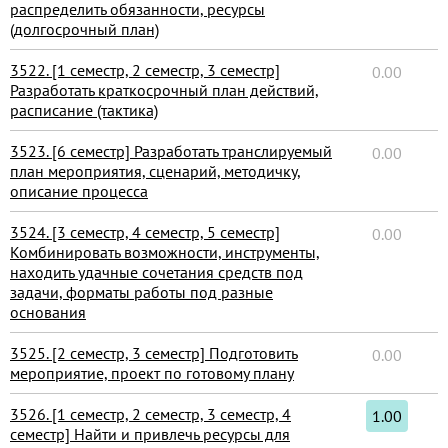
распределить обязанности, ресурсы
(долгосрочный план)
3522. [1 семестр, 2 семестр, 3 семестр]
0.00
Разработать краткосрочный план действий,
расписание (тактика)
3523. [6 семестр] Разработать транслируемый
0.00
план мероприятия, сценарий, методичку,
описание процесса
3524. [3 семестр, 4 семестр, 5 семестр]
0.00
Комбинировать возможности, инструменты,
находить удачные сочетания средств под
задачи, форматы работы под разные
основания
3525. [2 семестр, 3 семестр] Подготовить
0.00
мероприятие, проект по готовому плану
3526. [1 семестр, 2 семестр, 3 семестр, 4
1.00
семестр] Найти и привлечь ресурсы для