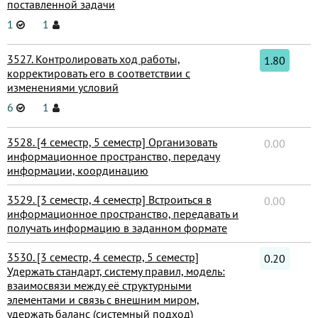
поставленной задачи
1
1
3527. Контролировать ход работы,
1.80
корректировать его в соответствии с
изменениями условий
6
1
3528. [4 семестр, 5 семестр] Организовать
0.00
информационное пространство, передачу
информации, координацию
3529. [3 семестр, 4 семестр] Встроиться в
0.00
информационное пространство, передавать и
получать информацию в заданном формате
3530. [3 семестр, 4 семестр, 5 семестр]
0.20
Удержать стандарт, систему правил, модель:
взаимосвязи между её структурными
элементами и связь с внешним миром,
удержать баланс (системный подход)