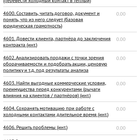
(перевести холодный контакт в тёплый)
4600. Составить, читать договор, документ и
0.00
понять, что из него следует (базовая
юридическая грамотность)
4601. Довести клиента, партнёра до заключения
0.00
контракта (инт.)
4602. Анализировать продажи с точки зрения
0.00
оборачиваемости и подобрать акции, ценовую
политику и т.д. под результаты анализа
4603. Найти выгодные коммерческие условия,
0.00
преимущества перед конкурентами (рычаги
влияния на клиентов / партнёров) (инт.)
4604. Сохранять мотивацию при работе с
0.00
холодными контактами длительное время (инт.)
4606. Решить проблемы (инт.)
0.00