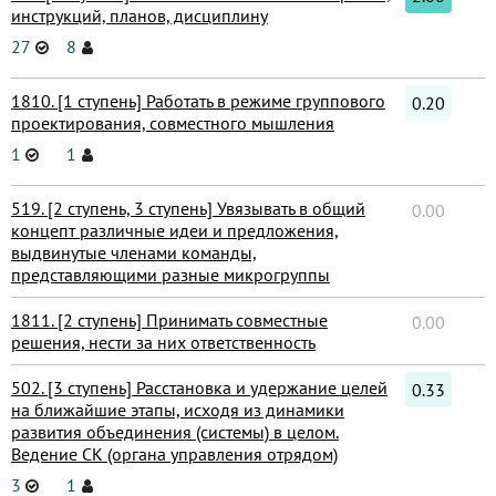
инструкций, планов, дисциплину
27
8
1810. [1 ступень] Работать в режиме группового
0.20
проектирования, совместного мышления
1
1
519. [2 ступень, 3 ступень] Увязывать в общий
0.00
концепт различные идеи и предложения,
выдвинутые членами команды,
представляющими разные микрогруппы
1811. [2 ступень] Принимать совместные
0.00
решения, нести за них ответственность
502. [3 ступень] Расстановка и удержание целей
0.33
на ближайшие этапы, исходя из динамики
развития объединения (системы) в целом.
Ведение СК (органа управления отрядом)
3
1