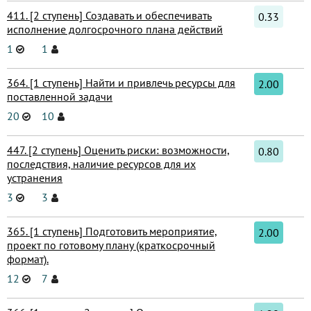
411. [2 ступень] Создавать и обеспечивать
0.33
исполнение долгосрочного плана действий
1
1
364. [1 ступень] Найти и привлечь ресурсы для
2.00
поставленной задачи
20
10
447. [2 ступень] Оценить риски: возможности,
0.80
последствия, наличие ресурсов для их
устранения
3
3
365. [1 ступень] Подготовить мероприятие,
2.00
проект по готовому плану (краткосрочный
формат).
12
7