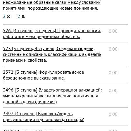
неожиданные образные связи между словами/
понятиями, порождающие новые понимания.
2
2
526. [4 ступень, 5 ступень] Проводить аналогии,
0.00
работать в межпредметных областях.
527. [3 ступень, 4 ступень] Создавать модели,
0.00
системные описания, классификации, выделять
признаки и свойства.
2572. [3 ступень] Формулировать ясное
0.00
безоценочное высказывание.
3496. [3 ступень] Владеть операционализацией:
0.00
уметь закрепить/ввести значение понятия для
данной задачи (диарезис)
3497. [4 ступень] Выявлять/видеть
0.00
пресуппозиции и установки (аттитюды)