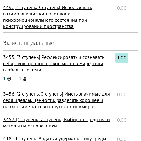
449. [2 ступень, 3 ступень] Использовать
0.00
взаимовлияние кинестетики и
психоэмоционального состояния при
конструировании пространства
Экзистенциальные
3455. [3 ступень] Рефлексировать и сознавать
1.00
себя, свою ценность, своё место в мире, свои
глобальные цели
1
1
3456. [2 ступень, 3 ступень] Иметь значимые для
0.00
себя идеалы, ценности, разделять хорошее и
плохое, иметь осознанную картину мира
3457. [1 ступень, 2 ступень] Выбирать средства и
0.00
методы на основе этики
418. [1 ступень] Задать и удержать этику среды
0.00