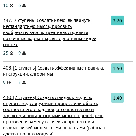
10
6
347. [2 ступень] Создать идею, выдвинуть
2.20
нестандартную мысль, проявить
изобретательность, креативность, найти
различные варианты, альтернативные идеи,
синтез.
25
9
408. [1 ступень] Создать эффективные правила,
1.60
инструкции, алгоритмы
9
5
430. [2 ступень] Создать стандарт, модель:
1.40
оценить моделируемый процесс или объект,
соотнести его с задачей, отсечь качество и
характеристики, которыми можно пренебречь,
произвести замену ключевых процессов и
взаимосвязей модельными аналогами (работа с
адекватностью модели)