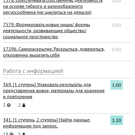
7578. Обеспечивать собственную деятельность
0.00
на основе гибкого и разнообразного
ресурсообмена (не циклиться на деньгах)
7579. Формировать новые ниши/ формы
0.00
деятельности, развивающие общество/
социальное пространство
17296. Самораскрытие. Раскрыться, довериться,
0.00
откровенно выразить себя
Работа с информацией
369. [1 ступень] Упаковать результаты для
1.00
представления вовне, материалы для хранения
и повторения
2
2
341. [1 ступень, 2 ступень] Найти данные,
1.20
информацию под запрос.
18
5