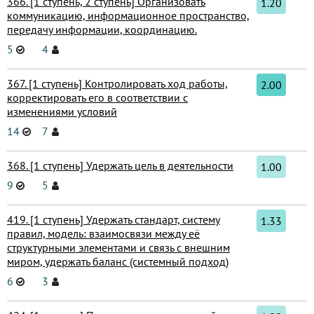
366. [1 ступень, 2 ступень] Организовать
1.20
коммуникацию, информационное пространство,
передачу информации, координацию.
5
4
367. [1 ступень] Контролировать ход работы,
2.00
корректировать его в соответствии с
изменениями условий
14
7
368. [1 ступень] Удержать цель в деятельности
1.00
9
5
419. [1 ступень] Удержать стандарт, систему
1.33
правил, модель: взаимосвязи между её
структурными элементами и связь с внешним
миром, удержать баланс (системный подход)
6
3