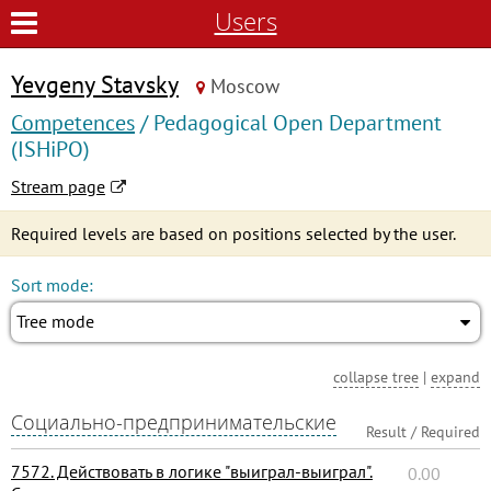
Users
Yevgeny Stavsky
Moscow
Competences
/ Pedagogical Open Department
(ISHiPO)
Stream page
Required levels are based on positions selected by the user.
Sort mode:
Tree mode
collapse tree
|
expand
Социально-предпринимательские
Result / Required
7572. Действовать в логике "выиграл-выиграл".
0.00