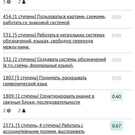
5
2
454. [1 ступень] Пользоваться картами, схемами,
0.00
работать со знаковой системой
531. [5 ступень] Работать в нескольких системах
0.00
обозначений, языках, свободно переходя
между ними.
532. [2 ступень] Создавать системы обозначений
0.00
(в т.ч. схемы, формальные языки).
1807. [3 ступень] Понимать, раскрывать
0.00
символический язык
1809. [2 ступень] Структурировать знание в
0.40
связные блоки, последовательности
2
2
2571. [3 ступень, 4 ступень] Работать с
0.67
ассоциативными полями, выстраивать