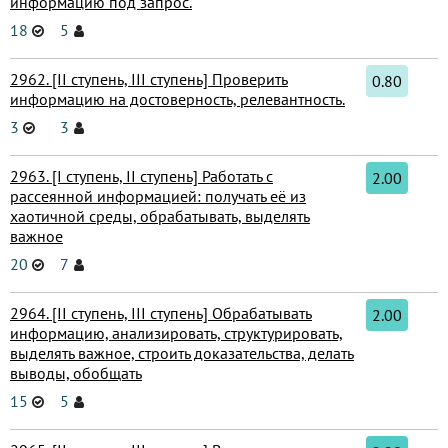
информацию под запрос.
18
5
2962. [II ступень, III ступень] Проверить
0.80
информацию на достоверность, релевантность.
3
3
2963. [I ступень, II ступень] Работать с
2.00
рассеянной информацией: получать её из
хаотичной среды, обрабатывать, выделять
важное
20
7
2964. [II ступень, III ступень] Обрабатывать
2.00
информацию, анализировать, структурировать,
выделять важное, строить доказательства, делать
выводы, обобщать
15
5