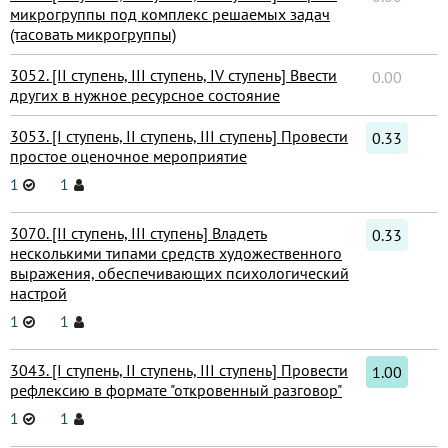
микрогруппы под комплекс решаемых задач
(тасовать микрогруппы)
3052. [II ступень, III ступень, IV ступень] Ввести
0.00
других в нужное ресурсное состояние
3053. [I ступень, II ступень, III ступень] Провести
0.33
простое оценочное мероприятие
1
1
3070. [II ступень, III ступень] Владеть
0.33
несколькими типами средств художественного
выражения, обеспечивающих психологический
настрой
1
1
3043. [I ступень, II ступень, III ступень] Провести
1.00
рефлексию в формате "откровенный разговор"
1
1