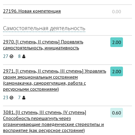
27196. Новая компетенция
0.00
Самостоятельная деятельность
2970. [I ступень, II ступень] Проявлять
2.00
самостоятельность, инициативность
27
8
2971. [I ступень, II ступень, III ступень] Управлять
2.00
своим эмоциональным состоянием
(самонакачка, саморегуляция, работа с
ресурсными состояниями)
23
7
3081. [II ступень, III ступень, IV ступень]
0.60
Способность перешагнуть через
ограничивающие поведенческие стереотипы и
восприятие (как ресурсное состояние)