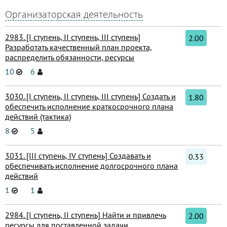
Организаторская деятельность
2983. [I ступень, II ступень, III ступень]
2.00
Разработать качественный план проекта,
распределить обязанности, ресурсы
10
6
3030. [I ступень, II ступень, III ступень] Создать и
1.80
обеспечить исполнение краткосрочного плана
действий (тактика)
8
5
3031. [III ступень, IV ступень] Создавать и
0.33
обеспечивать исполнение долгосрочного плана
действий
1
1
2984. [I ступень, II ступень] Найти и привлечь
2.00
ресурсы для поставленной задачи