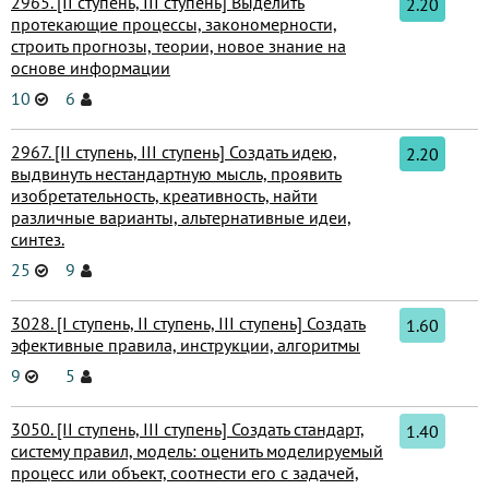
2965. [II ступень, III ступень] Выделить
2.20
протекающие процессы, закономерности,
строить прогнозы, теории, новое знание на
основе информации
10
6
2967. [II ступень, III ступень] Создать идею,
2.20
выдвинуть нестандартную мысль, проявить
изобретательность, креативность, найти
различные варианты, альтернативные идеи,
синтез.
25
9
3028. [I ступень, II ступень, III ступень] Создать
1.60
эфективные правила, инструкции, алгоритмы
9
5
3050. [II ступень, III ступень] Создать стандарт,
1.40
систему правил, модель: оценить моделируемый
процесс или объект, соотнести его с задачей,