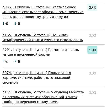
3083. [II ступень, III ступень] Схватывающее
0.33
мышление: схватывает образы и семантические
ряды, выделяющие эту среду из других
1
1
3165. [III ступень, IV ступень] Понимать
0.00
метафорический язык и уметь его использовать
2991. [I ступень, II ступень] Грамотно излагать
1.00
мысли в письменной форме
5
2
3074. [I ступень, II ступень] Пользоваться
0.00
картами, схемами, работать со знаковой
системой
3151. [III ступень, IV ступень, V ступень] Работать
0.00
в нескольких системах обозначений, языках,
свободно переходя между ними.