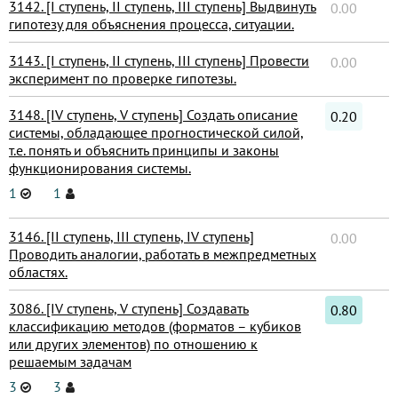
3142. [I ступень, II ступень, III ступень] Выдвинуть
0.00
гипотезу для объяснения процесса, ситуации.
3143. [I ступень, II ступень, III ступень] Провести
0.00
эксперимент по проверке гипотезы.
3148. [IV ступень, V ступень] Создать описание
0.20
системы, обладающее прогностической силой,
т.е. понять и объяснить принципы и законы
функционирования системы.
1
1
3146. [II ступень, III ступень, IV ступень]
0.00
Проводить аналогии, работать в межпредметных
областях.
3086. [IV ступень, V ступень] Создавать
0.80
классификацию методов (форматов – кубиков
или других элементов) по отношению к
решаемым задачам
3
3