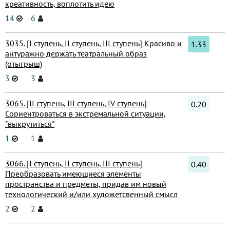
креативность, воплотить идею
14
6
3035. [I ступень, II ступень, III ступень] Красиво и
1.33
антуражно держать театральный образ
(отыгрыш)
3
3
3065. [II ступень, III ступень, IV ступень]
0.20
Сориентроваться в экстремальной ситуации,
"выкрутиться"
1
1
3066. [I ступень, II ступень, III ступень]
0.40
Преобразовать имеющиеся элементы
пространства и предметы, придав им новый
технологический и/или художетсвенный смысл
2
2