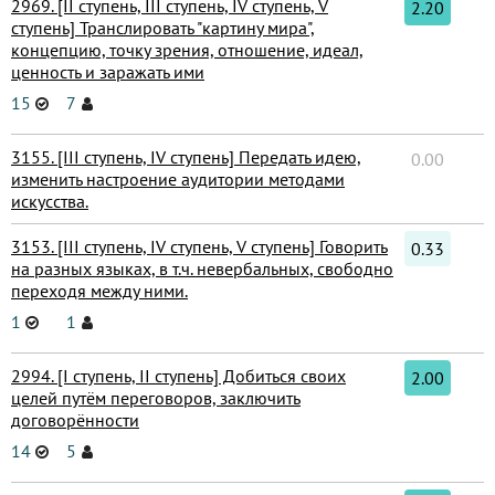
2969. [II ступень, III ступень, IV ступень, V
2.20
ступень] Транслировать "картину мира",
концепцию, точку зрения, отношение, идеал,
ценность и заражать ими
15
7
3155. [III ступень, IV ступень] Передать идею,
0.00
изменить настроение аудитории методами
искусства.
3153. [III ступень, IV ступень, V ступень] Говорить
0.33
на разных языках, в т.ч. невербальных, свободно
переходя между ними.
1
1
2994. [I ступень, II ступень] Добиться своих
2.00
целей путём переговоров, заключить
договорённости
14
5