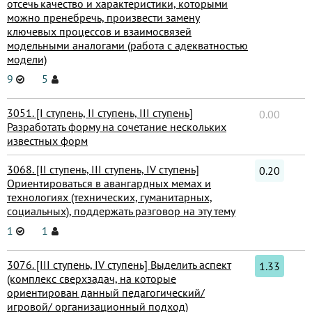
отсечь качество и характеристики, которыми
можно пренебречь, произвести замену
ключевых процессов и взаимосвязей
модельными аналогами (работа с адекватностью
модели)
9
5
3051. [I ступень, II ступень, III ступень]
0.00
Разработать форму на сочетание нескольких
известных форм
3068. [II ступень, III ступень, IV ступень]
0.20
Ориентироваться в авангардных мемах и
технологиях (технических, гуманитарных,
социальных), поддержать разговор на эту тему
1
1
3076. [III ступень, IV ступень] Выделить аспект
1.33
(комплекс сверхзадач, на которые
ориентирован данный педагогический/
игровой/ организационный подход)