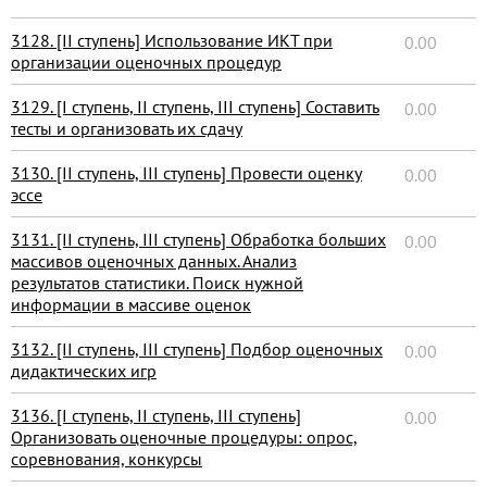
3128. [II ступень] Использование ИКТ при
0.00
организации оценочных процедур
3129. [I ступень, II ступень, III ступень] Составить
0.00
тесты и организовать их сдачу
3130. [II ступень, III ступень] Провести оценку
0.00
эссе
3131. [II ступень, III ступень] Обработка больших
0.00
массивов оценочных данных. Анализ
результатов статистики. Поиск нужной
информации в массиве оценок
3132. [II ступень, III ступень] Подбор оценочных
0.00
дидактических игр
3136. [I ступень, II ступень, III ступень]
0.00
Организовать оценочные процедуры: опрос,
соревнования, конкурсы