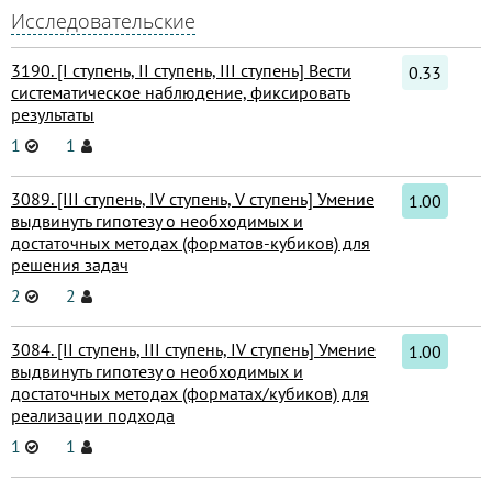
Исследовательские
3190. [I ступень, II ступень, III ступень] Вести
0.33
систематическое наблюдение, фиксировать
результаты
1
1
3089. [III ступень, IV ступень, V ступень] Умение
1.00
выдвинуть гипотезу о необходимых и
достаточных методах (форматов-кубиков) для
решения задач
2
2
3084. [II ступень, III ступень, IV ступень] Умение
1.00
выдвинуть гипотезу о необходимых и
достаточных методах (форматах/кубиков) для
реализации подхода
1
1