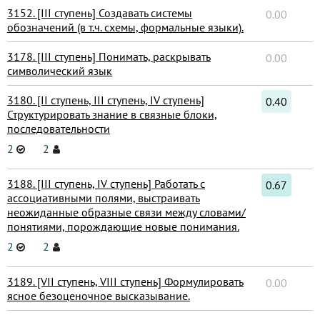
3152. [III ступень] Создавать системы
0.00
обозначений (в т.ч. схемы, формальные языки).
3178. [III ступень] Понимать, раскрывать
0.00
символический язык
3180. [II ступень, III ступень, IV ступень]
0.40
Структурировать знание в связные блоки,
последовательности
2
2
3188. [III ступень, IV ступень] Работать с
0.67
ассоциативными полями, выстраивать
неожиданные образные связи между словами/
понятиями, порождающие новые понимания.
2
2
3189. [VII ступень, VIII ступень] Формулировать
0.00
ясное безоценочное высказывание.