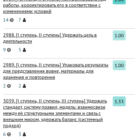
работы, корректировать его в соответствии с
изменениями условий
14
7
2988. [I ступень, II ступень] Удержать цель в
1.00
деятельности
9
5
2989. [I ступень, II ступень] Упаковать результаты
1.00
для представления вовне, материалы для
хранения и повторения
2
2
3039. [I ступень, II ступень, III ступень] Удержать
1.33
стандарт, систему правил, модель: взаимосвязи
между её структурными элементами и связь с
внешним миром, удержать баланс (системный
подход)
6
3