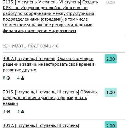
3123. [IV ступень, V ступень, VI ступень] Создать
0.00
КРК – клуб руководителей клубов и вести
работу по координации между структурными
подразделениями (отрядами), в том числе
совместное управление ресурсами, кадрами,
финансам, помещениями, временем
Занимать педпозицию
3002. [I ступень, II ступень] Оказать помощь в
2.00
решении задачи, инвестировать своё время в
развитие других
8
4
3013. [I ступень, II ступень, III ступень] Обучить,
1.00
передать знания и умения, сформировать
навыки
3
3
3012. [I ступень, II ступень, III ступень]
2.00