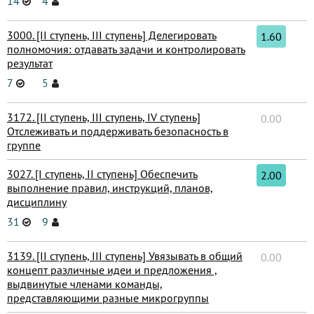
14
4
3000. [II ступень, III ступень] Делегировать
1.60
полномочия: отдавать задачи и контролировать
результат
7
5
3172. [II ступень, III ступень, IV ступень]
0.00
Отслеживать и поддерживать безопасность в
группе
3027. [I ступень, II ступень] Обеспечить
2.00
выполнение правил, инструкций, планов,
дисциплину
31
9
3139. [II ступень, III ступень] Увязывать в общий
0.00
концепт различные идеи и предложения ,
выдвинутые членами команды,
представляющими разные микрогруппы