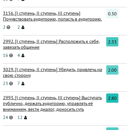
3156. [I ступень, II ступень, III ступень]
0.30
Почувствовать аудиторию, попасть в аудиторию.
2
2
2992. [I ступень, II ступень] Расположить к себе,
2.33
завязать общение
16
4
3029. [I ступень, II ступень] Убедить, привлечь на
2.00
свою сторону
23
7
2993. [I ступень, II ступень, III ступень] Выступать
2.80
публично, держать аудиторию, управлять её
вниманием, вести диалог, доносить суть
24
12