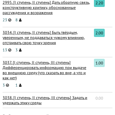
2995. [I ступень, II ступень] Дать обратную связь,
2.20
конструктивную критику, обоснованные
рассуждения и возражения
23
8
3034. [I ступень, II ступень] Быть твёрдым,
2.00
уверенным, не поддаваться чужому влиянию,
отстаивать свою точку зрения
13
3
3037. [I ступень, II ступень, III ступень]
1.00
Дифференцировать информацию при выдаче
во внешнюю среду (что сказать во вне, а что и
как нет)
3
1
3038. [I ступень, II ступень, III ступень] Задать и
0.00
удержать этику среды