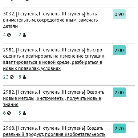
3032. [I ступень, II ступень, III ступень] Быть
0.90
внимательным, сосредоточенным, замечать
детали
4
2
2981. [I ступень, II ступень, III ступень] Быстро
2.00
оценить и реагировать на изменение ситуации,
адаптироваться в новой среде, разбираться в
новых правилах, условиях
23
8
2982. [I ступень, II ступень, III ступень] Освоить
2.00
новые методы, инструменты, получить новые
знания
6
5
2968. [I ступень, II ступень, III ступень] Создать
2.20
реальный продукт, проявив изобретательность,