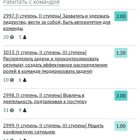
Работать с командой
2997. [I ступень, II ступень] Захватить и удержать
2.00
лидерство, вести за собой, быть авторитетом для
команды
20
5
3033. [I ступень, II ступень, III ступень]
1.20
Распределить задачи и проконтролировать
результат, создать эффективное распределение
ролей в команде (модерировать задачи)
10
6
2998. [I ступень, II ступень] Вовлечь в
2.00
деятельность, подталкивая к поступку
31
9
2999. [I ступень, II ступень, III ступень] Решить
1.00
конфликтную ситуацию