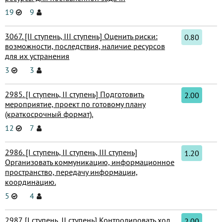
19
9
3067. [II ступень, III ступень] Оценить риски:
0.80
возможности, последствия, наличие ресурсов
для их устранения
3
3
2985. [I ступень, II ступень] Подготовить
2.00
мероприятие, проект по готовому плану
(краткосрочный формат).
12
7
2986. [I ступень, II ступень, III ступень]
1.20
Организовать коммуникацию, информационное
пространство, передачу информации,
координацию.
5
4
2987. [I ступень, II ступень] Контролировать ход
2.00