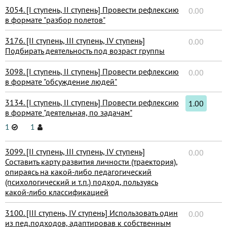
3054. [I ступень, II ступень] Провести рефлексию
0.00
в формате "разбор полетов"
3176. [II ступень, III ступень, IV ступень]
0.00
Подбирать деятельность под возраст группы
3098. [I ступень, II ступень] Провести рефлексию
0.00
в формате "обсуждение людей"
3134. [I ступень, II ступень] Провести рефлексию
1.00
в формате "деятельная, по задачам"
1
1
3099. [II ступень, III ступень, IV ступень]
0.00
Составить карту развития личности (траектория),
опираясь на какой-либо педагогический
(психологический и т.п.) подход, пользуясь
какой-либо классификацией
3100. [III ступень, IV ступень] Использовать один
0.00
из пед.подходов, адаптировав к собственным