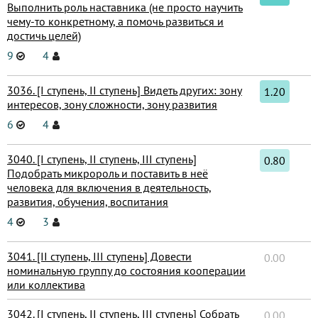
Выполнить роль наставника (не просто научить
чему-то конкретному, а помочь развиться и
достичь целей)
9
4
3036. [I ступень, II ступень] Видеть других: зону
1.20
интересов, зону сложности, зону развития
6
4
3040. [I ступень, II ступень, III ступень]
0.80
Подобрать микророль и поставить в неё
человека для включения в деятельность,
развития, обучения, воспитания
4
3
3041. [II ступень, III ступень] Довести
0.00
номинальную группу до состояния кооперации
или коллектива
3042. [I ступень, II ступень, III ступень] Собрать
0.00