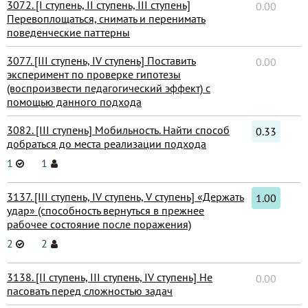
3072. [I ступень, II ступень, III ступень]
0.00
Перевоплощаться, снимать и перенимать
поведенческие паттерны
3077. [III ступень, IV ступень] Поставить
0.00
эксперимент по проверке гипотезы
(воспроизвести педагогический эффект) с
помощью данного подхода
3082. [III ступень] Мобильность. Найти способ
0.33
добраться до места реализации подхода
1
1
3137. [III ступень, IV ступень, V ступень] «Держать
1.00
удар» (способность вернуться в прежнее
рабочее состояние после поражения)
2
2
3138. [II ступень, III ступень, IV ступень] Не
0.00
пасовать перед сложностью задач