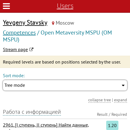
Users
Yevgeny Stavsky
Moscow
Competences
/ Open Metaversity MSPU (OM
MSPU)
Stream page
Required levels are based on positions selected by the user.
Sort mode:
Tree mode
collapse tree
|
expand
Работа с информацией
Result / Required
2961. [I ступень, II ступень] Найти данные,
1.20