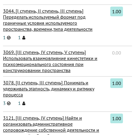
3044. [I ступень, II ступень, III ступень]
1.00
Переделать используемый формат под
граничные условия используемого
пространства, времени,типа деятельности
1
1
3069. [III ступень, IV ступень, V ступень]
0.00
Использовать взаимовлияние кинестетики и
психоэмоционального состояния при
конструировании пространства
3078. [II ступень, III ступень] Понимать и
1.00
удерживать этапность, динамику и ритмику
процесса
3
1
3121. [III ступень, IV ступень] Найти и
1.00
организовать административное
сопровождение собственной деятельности и