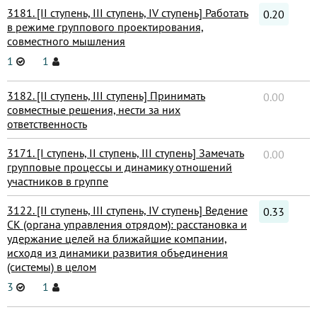
3181. [II ступень, III ступень, IV ступень] Работать
0.20
в режиме группового проектирования,
совместного мышления
1
1
3182. [II ступень, III ступень] Принимать
0.00
совместные решения, нести за них
ответственность
3171. [I ступень, II ступень, III ступень] Замечать
0.00
групповые процессы и динамику отношений
участников в группе
3122. [II ступень, III ступень, IV ступень] Ведение
0.33
СК (органа управления отрядом): расстановка и
удержание целей на ближайшие компании,
исходя из динамики развития объединения
(системы) в целом
3
1