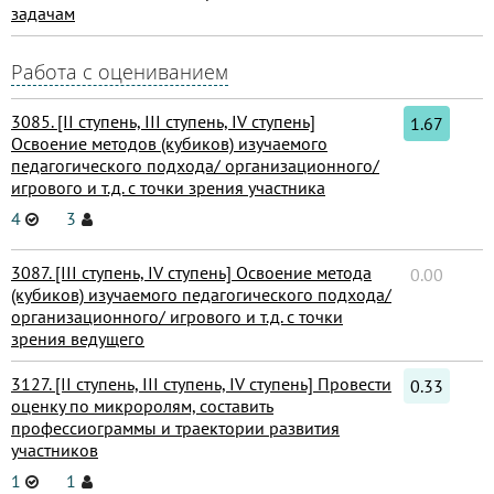
задачам
Работа с оцениванием
3085. [II ступень, III ступень, IV ступень]
1.67
Освоение методов (кубиков) изучаемого
педагогического подхода/ организационного/
игрового и т.д. с точки зрения участника
4
3
3087. [III ступень, IV ступень] Освоение метода
0.00
(кубиков) изучаемого педагогического подхода/
организационного/ игрового и т.д. с точки
зрения ведущего
3127. [II ступень, III ступень, IV ступень] Провести
0.33
оценку по микроролям, составить
профессиограммы и траектории развития
участников
1
1