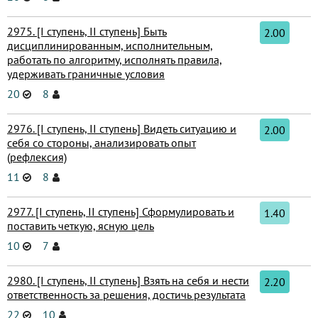
2975. [I ступень, II ступень] Быть
2.00
дисциплинированным, исполнительным,
работать по алгоритму, исполнять правила,
удерживать граничные условия
20
8
2976. [I ступень, II ступень] Видеть ситуацию и
2.00
себя со стороны, анализировать опыт
(рефлексия)
11
8
2977. [I ступень, II ступень] Сформулировать и
1.40
поставить четкую, ясную цель
10
7
2980. [I ступень, II ступень] Взять на себя и нести
2.20
ответственность за решения, достичь результата
22
10