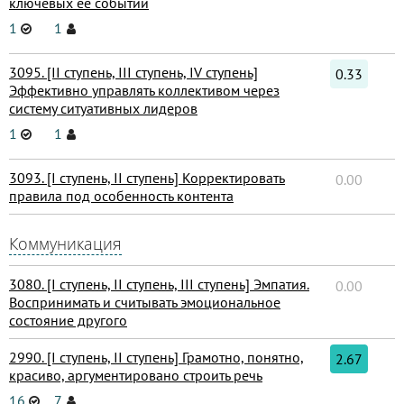
ключевых её событий
1
1
3095. [II ступень, III ступень, IV ступень]
0.33
Эффективно управлять коллективом через
систему ситуативных лидеров
1
1
3093. [I ступень, II ступень] Корректировать
0.00
правила под особенность контента
Коммуникация
3080. [I ступень, II ступень, III ступень] Эмпатия.
0.00
Воспринимать и считывать эмоциональное
состояние другого
2990. [I ступень, II ступень] Грамотно, понятно,
2.67
красиво, аргументировано строить речь
16
7