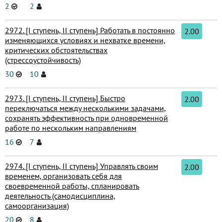
2
2
2972. [I ступень, II ступень] Работать в постоянно
2.00
изменяющихся условиях и нехватке времени,
критических обстоятельствах
(стрессоустойчивость)
30
10
2973. [I ступень, II ступень] Быстро
2.00
переключаться между несколькими задачами,
сохранять эффективность при одновременной
работе по нескольким направлениям
16
7
2974. [I ступень, II ступень] Управлять своим
2.00
временем, организовать себя для
своевременной работы, спланировать
деятельность (самодисциплина,
самоорганизация)
20
8