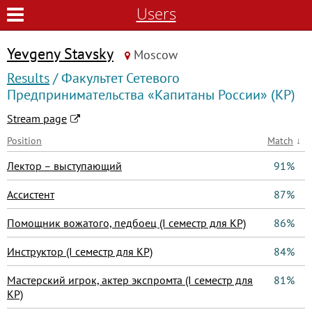
Users
Yevgeny Stavsky
Moscow
Results
/ Факультет Сетевого
Предпринимательства «Капитаны России» (КР)
Stream page
Position
Match
↓
Лектор – выступающий
91%
Ассистент
87%
Помощник вожатого, педбоец (I семестр для КР)
86%
Инструктор (I семестр для КР)
84%
Мастерский игрок, актер экспромта (I семестр для
81%
КР)