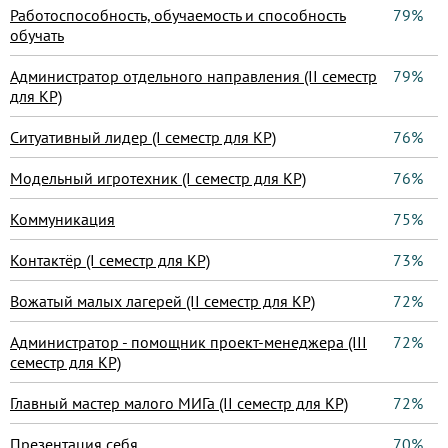
Работоспособность, обучаемость и способность
79%
обучать
Администратор отдельного направления (II семестр
79%
для КР)
Ситуативный лидер (I семестр для КР)
76%
Модельный игротехник (I семестр для КР)
76%
Коммуникация
75%
Контактёр (I семестр для КР)
73%
Вожатый малых лагерей (II семестр для КР)
72%
Администратор - помощник проект-менеджера (III
72%
семестр для КР)
Главный мастер малого МИГа (II семестр для КР)
72%
Презентация себя
70%