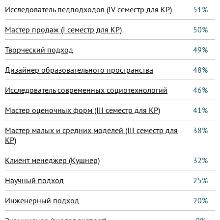
Исследователь педподходов (IV семестр для КР)
51%
Мастер продаж (I семестр для КР)
50%
Творческий подход
49%
Дизайнер образовательного пространства
48%
Исследователь современных социотехнологий
46%
Мастер оценочных форм (III семестр для КР)
41%
Мастер малых и средних моделей (III семестр для
38%
КР)
Клиент менеджер (Кушнер)
32%
Научный подход
25%
Инженерный подход
20%