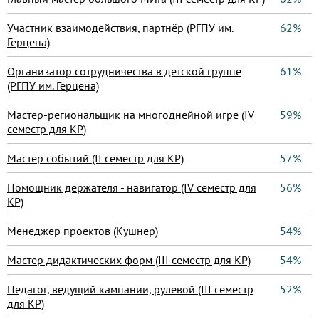
Участник взаимодействия, партнёр (РГПУ им.
62%
Герцена)
Организатор сотрудничества в детской группе
61%
(РГПУ им. Герцена)
Мастер-региональщик на многоднейной игре (IV
59%
семестр для КР)
Мастер событий (II семестр для КР)
57%
Помощник держателя - навигатор (IV семестр для
56%
КР)
Менеджер проектов (Кушнер)
54%
Мастер дидактических форм (III семестр для КР)
54%
Педагог, ведущий кампании, рулевой (III семестр
52%
для КР)