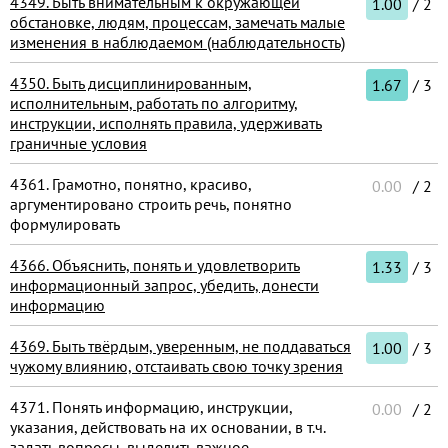
4349. Быть внимательным к окружающей
1.00
/ 2
обстановке, людям, процессам, замечать малые
изменения в наблюдаемом (наблюдательность)
4350. Быть дисциплинированным,
1.67
/ 3
исполнительным, работать по алгоритму,
инструкции, исполнять правила, удерживать
граничные условия
4361. Грамотно, понятно, красиво,
0.00
/ 2
аргументировано строить речь, понятно
формулировать
4366. Объяснить, понять и удовлетворить
1.33
/ 3
информационный запрос, убедить, донести
информацию
4369. Быть твёрдым, уверенным, не поддаваться
1.00
/ 3
чужому влиянию, отстаивать свою точку зрения
4371. Понять информацию, инструкции,
0.00
/ 2
указания, действовать на их основании, в т.ч.
задать вопросы, выделить важное