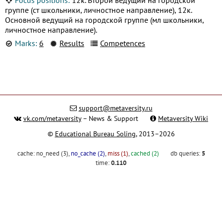
группе (ст школьники, личностное направление), 12к.
Основной ведущий на городской группе (мл школьники,
личностное направление).
Marks:
6
Results
Competences
support@metaversity.ru
vk.com/metaversity
– News & Support
Metaversity Wiki
©
Educational Bureau Soling
, 2013–2026
cache:
no_need (3)
,
no_cache (2)
,
miss (1)
,
cached (2)
db queries:
5
time:
0.110