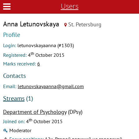
Users
Anna Letunovskaya
St. Petersburg
Profile
Login:
letunovskayaanna (#1303)
th
Registered:
4
October 2015
Marks received:
6
Contacts
Email:
letunovskayaanna@gmail.com
Streams
(1)
Department of Psychology
(DPsy)
th
Joined on:
4
October 2015
Moderator
Focus positions:
12к. Второй ведущий на городской