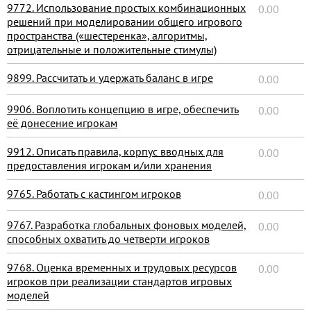
9772. Использование простых комбинационных
0.00
решений при моделировании общего игрового
пространства («шестеренка», алгоритмы,
отрицательные и положительные стимулы)
9899. Рассчитать и удержать баланс в игре
0.00
9906. Воплотить концепцию в игре, обеспечить
0.00
её донесение игрокам
9912. Описать правила, корпус вводных для
0.00
предоставления игрокам и/или хранения
9765. Работать с кастингом игроков
0.00
9767. Разработка глобальных фоновых моделей,
0.00
способных охватить до четверти игроков
9768. Оценка временных и трудовых ресурсов
0.00
игроков при реализации стандартов игровых
моделей