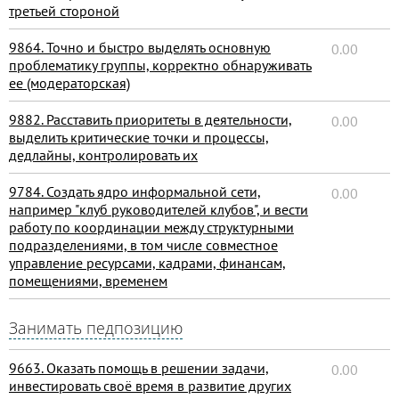
третьей стороной
9864. Точно и быстро выделять основную
0.00
проблематику группы, корректно обнаруживать
ее (модераторская)
9882. Расставить приоритеты в деятельности,
0.00
выделить критические точки и процессы,
дедлайны, контролировать их
9784. Создать ядро информальной сети,
0.00
например "клуб руководителей клубов", и вести
работу по координации между структурными
подразделениями, в том числе совместное
управление ресурсами, кадрами, финансам,
помещениями, временем
Занимать педпозицию
9663. Оказать помощь в решении задачи,
0.00
инвестировать своё время в развитие других