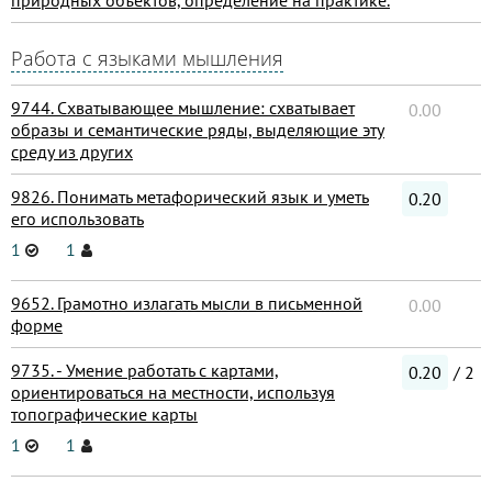
природных объектов, определение на практике.
Работа с языками мышления
9744. Схватывающее мышление: схватывает
0.00
образы и семантические ряды, выделяющие эту
среду из других
9826. Понимать метафорический язык и уметь
0.20
его использовать
1
1
9652. Грамотно излагать мысли в письменной
0.00
форме
9735. - Умение работать с картами,
0.20
/ 2
ориентироваться на местности, используя
топографические карты
1
1