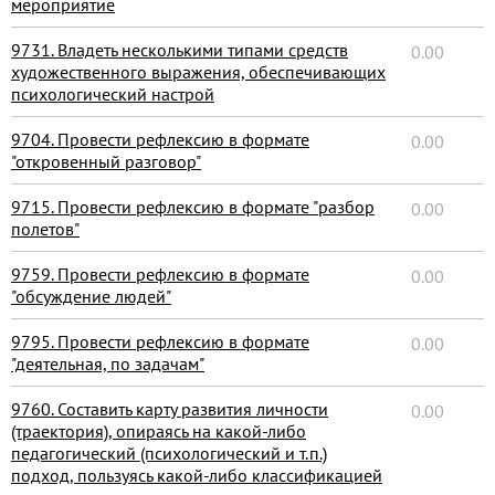
мероприятие
9731. Владеть несколькими типами средств
0.00
художественного выражения, обеспечивающих
психологический настрой
9704. Провести рефлексию в формате
0.00
"откровенный разговор"
9715. Провести рефлексию в формате "разбор
0.00
полетов"
9759. Провести рефлексию в формате
0.00
"обсуждение людей"
9795. Провести рефлексию в формате
0.00
"деятельная, по задачам"
9760. Составить карту развития личности
0.00
(траектория), опираясь на какой-либо
педагогический (психологический и т.п.)
подход, пользуясь какой-либо классификацией