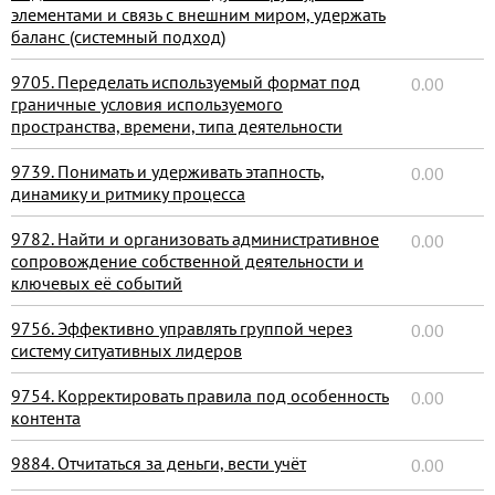
элементами и связь с внешним миром, удержать
баланс (системный подход)
9705. Переделать используемый формат под
0.00
граничные условия используемого
пространства, времени, типа деятельности
9739. Понимать и удерживать этапность,
0.00
динамику и ритмику процесса
9782. Найти и организовать административное
0.00
сопровождение собственной деятельности и
ключевых её событий
9756. Эффективно управлять группой через
0.00
систему ситуативных лидеров
9754. Корректировать правила под особенность
0.00
контента
9884. Отчитаться за деньги, вести учёт
0.00