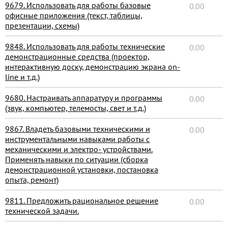
9679. Использовать для работы базовые
0.00
офисные приложения (текст, таблицы,
презентации, схемы)
9848. Использовать для работы технические
0.00
демонстрационные средства (проектор,
интерактивную доску, демонстрацию экрана on-
line и т.д.)
9680. Настраивать аппаратуру и программы
0.00
(звук, компьютер, телемосты, свет и т.д.)
9867. Владеть базовыми техническими и
0.00
инструментальными навыками работы с
механическими и электро- устройствами.
Применять навыки по ситуации (сборка
демонстрационной установки, постановка
опыта, ремонт)
9811. Предложить рациональное решение
0.00
технической задачи.