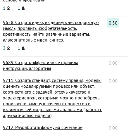
1
1
9628. Создать идею, выдвинуть нестандартную
0.50
мысль, проявить изобретательность,
креативность, найти различные варианты,
альтернативные идеи, синтез.
3
1
9689. Создать эффективные правила,
0.00
инструкции, алгоритмы
9711. Создать стандарт, систему правил, модель:
0.00
оценить моделируемый процесс или объект,
соотнести его с задачей, отсечь качество и
характеристики, которыми можно пренебречь,
произвести замену ключевых процессов и
взаимосвязей модельными аналогами (работа с
адекватностью модели)
9712. Разработать форму на сочетание
0.00