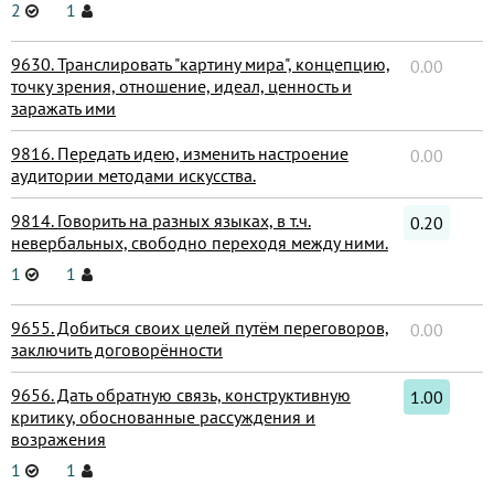
2
1
9630. Транслировать "картину мира", концепцию,
0.00
точку зрения, отношение, идеал, ценность и
заражать ими
9816. Передать идею, изменить настроение
0.00
аудитории методами искусства.
9814. Говорить на разных языках, в т.ч.
0.20
невербальных, свободно переходя между ними.
1
1
9655. Добиться своих целей путём переговоров,
0.00
заключить договорённости
9656. Дать обратную связь, конструктивную
1.00
критику, обоснованные рассуждения и
возражения
1
1