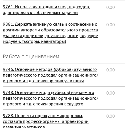
9761. Использовать один из пед.подходов,
0.00
адаптировав к собственным задачам
9881. Держать активную связь и соотнесение с
0.00
другими акторами образовательного процесса
учащихся (родители, другие педагоги, ведущие
модулей, тьюторы, навигаторы)
Работа с оцениванием
9746. Освоение методов (кубиков) изучаемого
0.00
педагогического подхода/ организационного/
игрового и т.д. с точки зрения участника
9748. Освоение метода (кубиков) изучаемого
0.00
педагогического подхода/ организационного/
игрового и т.д. с точки зрения ведущего
9788. Провести оценку по микроролям,
0.00
составить профессиограммы и траектории
развития участников