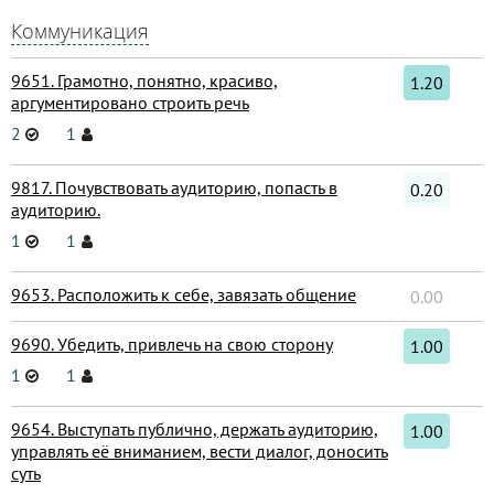
Коммуникация
9651. Грамотно, понятно, красиво,
1.20
аргументировано строить речь
2
1
9817. Почувствовать аудиторию, попасть в
0.20
аудиторию.
1
1
9653. Расположить к себе, завязать общение
0.00
9690. Убедить, привлечь на свою сторону
1.00
1
1
9654. Выступать публично, держать аудиторию,
1.00
управлять её вниманием, вести диалог, доносить
суть