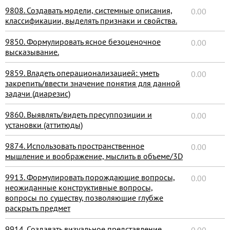
9808. Создавать модели, системные описания,
0.00
классификации, выделять признаки и свойства.
9850. Формулировать ясное безоценочное
0.00
высказывание.
9859. Владеть операционализацией: уметь
0.00
закрепить/ввести значение понятия для данной
задачи (диарезис)
9860. Выявлять/видеть пресуппозиции и
0.00
установки (аттитюды)
9874. Использовать пространственное
0.00
мышление и воображение, мыслить в объеме/3D
9913. Формулировать порождающие вопросы,
0.00
неожиданные конструктивные вопросы,
вопросы по существу, позволяющие глубже
раскрыть предмет
9914. Создавать визуальное представление