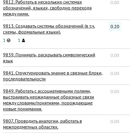
9812. Работать в нескольких системах
0.00
обозначений, языках, свободно переходя
между ними.
9813. Создавать системы обозначений (в т.ч.
0.20
схемы, формальные языки).
1
1
9839. Понимать, раскрывать символический
0.00
язык
9841. Структурировать знание в связные блоки,
0.00
последовательности
9849. Работать с ассоциативными полями,
0.00
выстраивать неожиданные образные связи
между словами/понятиями, порождающие
новые понимания.
9807. Проводить аналогии, работать в
0.00
межпредметных областях.