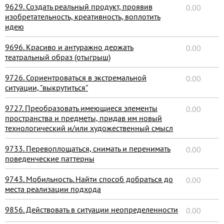
9629. Создать реальный продукт, проявив
0.00
изобретательность, креативность, воплотить
идею
9696. Красиво и антуражно держать
0.00
театральный образ (отыгрыш)
9726. Сориентроваться в экстремальной
0.00
ситуации, "выкрутиться"
9727. Преобразовать имеющиеся элементы
0.00
пространства и предметы, придав им новый
технологический и/или художественный смысл
9733. Перевоплощаться, снимать и перенимать
0.00
поведенческие паттерны
9743. Мобильность. Найти способ добраться до
0.00
места реализации подхода
9856. Действовать в ситуации неопределенности
0.00