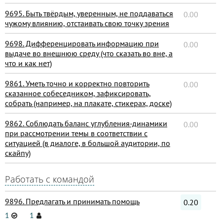
9695. Быть твёрдым, уверенным, не поддаваться
0.00
чужому влиянию, отстаивать свою точку зрения
9698. Дифференцировать информацию при
0.00
выдаче во внешнюю среду (что сказать во вне, а
что и как нет)
9861. Уметь точно и корректно повторить
0.00
сказанное собеседником, зафиксировать,
собрать (например, на плакате, стикерах, доске)
9862. Соблюдать баланс углубления-динамики
0.00
при рассмотрении темы в соответствии с
ситуацией (в диалоге, в большой аудитории, по
скайпу)
Работать с командой
9896. Предлагать и принимать помощь
0.20
1
1