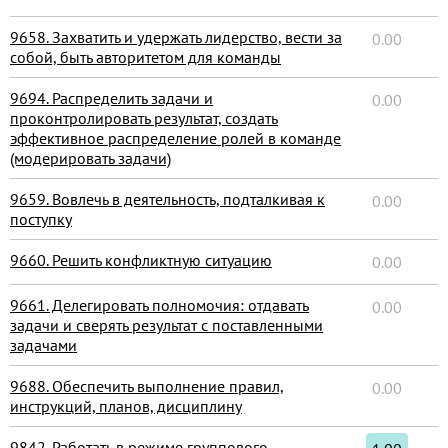
9658. Захватить и удержать лидерство, вести за
0.00
собой, быть авторитетом для команды
9694. Распределить задачи и
0.00
проконтролировать результат, создать
эффективное распределение ролей в команде
(модерировать задачи)
9659. Вовлечь в деятельность, подталкивая к
0.00
поступку
9660. Решить конфликтную ситуацию
0.00
9661. Делегировать полномочия: отдавать
0.00
задачи и сверять результат с поставленными
задачами
9688. Обеспечить выполнение правил,
0.00
инструкций, планов, дисциплину
9842. Работать в режиме группового