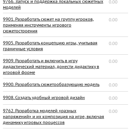
9766. Запуск и поддержка локальных сюжетных
0.00
моделей
9901. Разработать сюжет на группу игроков,
0.00
применяя инструменты игрового
сюжетостроения
9905. Разработать концепцию игры, учитывая
0.00
граничные условия
9909. Разработать и включить в игру
0.00
дидактический материал, донести дидактику в
игровой форме
9900. Разработать сюжетообразующую модель
0.00
9908. Создать удобный игровой дизайн
0.00
9762. Разработка моделей «разных
0.00
напряжений» и их композиция на игре, включая
динамику игровых процессов