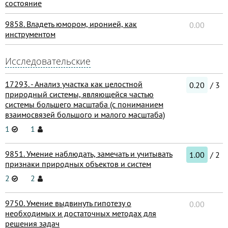
состояние
9858. Владеть юмором, иронией, как
0.00
инструментом
Исследовательские
17293. - Анализ участка как целостной
0.20
/ 3
природный системы, являющейся частью
системы большего масштаба (с пониманием
взаимосвязей большого и малого масштаба)
1
1
9851. Умение наблюдать, замечать и учитывать
1.00
/ 2
признаки природных объектов и систем
2
2
9750. Умение выдвинуть гипотезу о
0.00
необходимых и достаточных методах для
решения задач