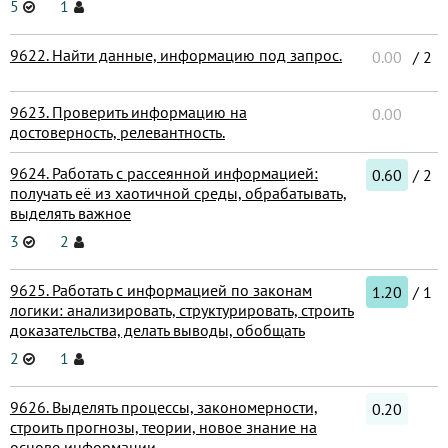
5
1
9622. Найти данные, информацию под запрос.
0.00
/ 2
9623. Проверить информацию на
0.00
достоверность, релевантность.
9624. Работать с рассеянной информацией:
0.60
/ 2
получать её из хаотичной среды, обрабатывать,
выделять важное
3
2
9625. Работать с информацией по законам
1.20
/ 1
логики: анализировать, структурировать, строить
доказательства, делать выводы, обобщать
2
1
9626. Выделять процессы, закономерности,
0.20
строить прогнозы, теории, новое знание на
основе информации