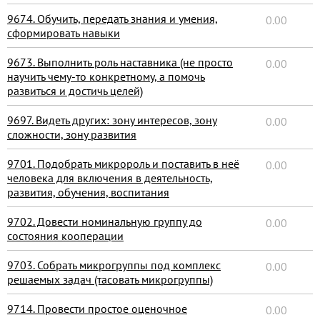
9674. Обучить, передать знания и умения,
0.00
сформировать навыки
9673. Выполнить роль наставника (не просто
0.00
научить чему-то конкретному, а помочь
развиться и достичь целей)
9697. Видеть других: зону интересов, зону
0.00
сложности, зону развития
9701. Подобрать микророль и поставить в неё
0.00
человека для включения в деятельность,
развития, обучения, воспитания
9702. Довести номинальную группу до
0.00
состояния кооперации
9703. Собрать микрогруппы под комплекс
0.00
решаемых задач (тасовать микрогруппы)
9714. Провести простое оценочное
0.00