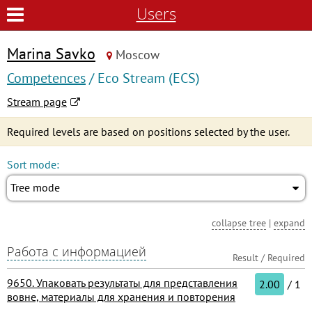
Users
Marina Savko
Moscow
Competences
/ Eco Stream (ECS)
Stream page
Required levels are based on positions selected by the user.
Sort mode:
Tree mode
collapse tree
|
expand
Работа с информацией
Result / Required
9650. Упаковать результаты для представления
2.00
/ 1
вовне, материалы для хранения и повторения