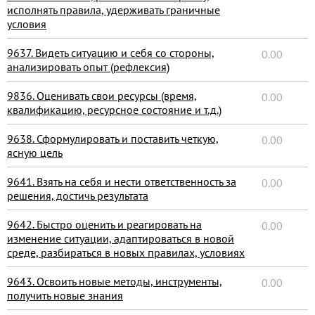
исполнять правила, удерживать граничные
условия
9637. Видеть ситуацию и себя со стороны,
0.00
анализировать опыт (рефлексия)
9836. Оценивать свои ресурсы (время,
0.00
квалификацию, ресурсное состояние и т.д.)
9638. Сформулировать и поставить четкую,
0.00
ясную цель
9641. Взять на себя и нести ответственность за
0.00
решения, достичь результата
9642. Быстро оценить и реагировать на
0.00
изменение ситуации, адаптироваться в новой
среде, разбираться в новых правилах, условиях
9643. Освоить новые методы, инструменты,
0.00
получить новые знания