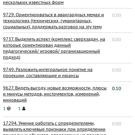
нескольких известных форм
9729. Ориентироваться в авангардных мемах и
0.00
технологиях (технических, гуманитарных,
социальных), поддержать разговор на эту тему
9737. Выделить аспект (комплекс сверхзадач, на
0.00
которые ориентирован данный
педагогический/ игровой/ организационный
подход)
9749. Разложить интегральное понятие на
0.00
проекции, составляющие и нюансы
9627. Видеть выгоду, новые возможности, плюсы
0.10
и минусы методов, инструментов, изменений,
инноваций
1
1
17294. Умение работать с определителями,
0.00
выявлять ключевые признаки при определении