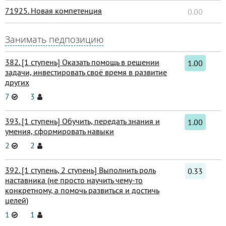
71925. Новая компетенция
0.00
Занимать педпозицию
382. [1 ступень] Оказать помощь в решении
1.00
задачи, инвестировать своё время в развитие
других
7
3
393. [1 ступень] Обучить, передать знания и
1.00
умения, сформировать навыки
2
2
392. [1 ступень, 2 ступень] Выполнить роль
0.33
наставника (не просто научить чему-то
конкретному, а помочь развиться и достичь
целей)
1
1