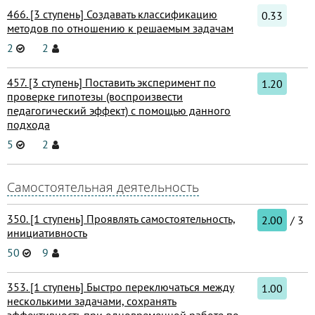
466. [3 ступень] Создавать классификацию
0.33
методов по отношению к решаемым задачам
2
2
457. [3 ступень] Поставить эксперимент по
1.20
проверке гипотезы (воспроизвести
педагогический эффект) с помощью данного
подхода
5
2
Самостоятельная деятельность
350. [1 ступень] Проявлять самостоятельность,
2.00
/ 3
инициативность
50
9
353. [1 ступень] Быстро переключаться между
1.00
несколькими задачами, сохранять