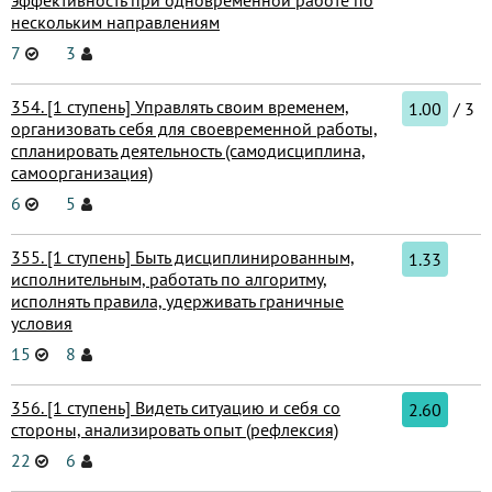
эффективность при одновременной работе по
нескольким направлениям
7
3
354. [1 ступень] Управлять своим временем,
1.00
/ 3
организовать себя для своевременной работы,
спланировать деятельность (самодисциплина,
самоорганизация)
6
5
355. [1 ступень] Быть дисциплинированным,
1.33
исполнительным, работать по алгоритму,
исполнять правила, удерживать граничные
условия
15
8
356. [1 ступень] Видеть ситуацию и себя со
2.60
стороны, анализировать опыт (рефлексия)
22
6