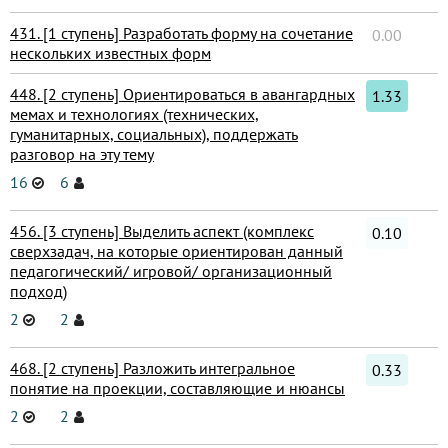
431. [1 ступень] Разработать форму на сочетание
0.00
нескольких известных форм
448. [2 ступень] Ориентироваться в авангардных
1.33
мемах и технологиях (технических,
гуманитарных, социальных), поддержать
разговор на эту тему
16
6
456. [3 ступень] Выделить аспект (комплекс
0.10
сверхзадач, на которые ориентирован данный
педагогический/ игровой/ организационный
подход)
2
2
468. [2 ступень] Разложить интегральное
0.33
понятие на проекции, составляющие и нюансы
2
2