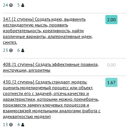
24
5
347. [2 ступень] Создать идею, выдвинуть
2.00
нестандартную мысль, проявить
изобретательность, креативность, найти
различные варианты, альтернативные идеи,
синтез.
23
6
408. [1 ступень] Создать эффективные правила,
0.00
инструкции, алгоритмы
430. [2 ступень] Создать стандарт, модель:
1.67
оценить моделируемый процесс или объект,
соотнести его с задачей, отсечь качество и
характеристики, которыми можно пренебречь,
произвести замену ключевых процессов и
взаимосвязей модельными аналогами (работа с
адекватностью модели)
13
4