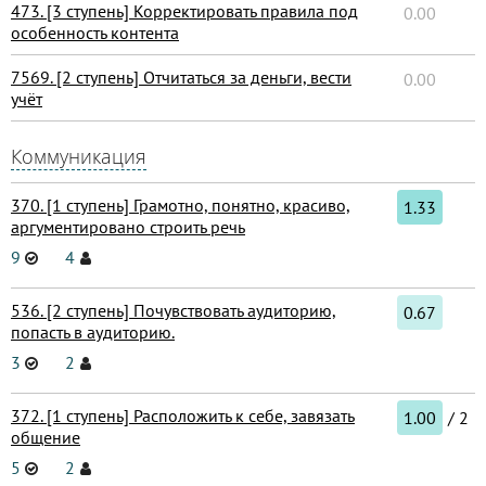
473. [3 ступень] Корректировать правила под
0.00
особенность контента
7569. [2 ступень] Отчитаться за деньги, вести
0.00
учёт
Коммуникация
370. [1 ступень] Грамотно, понятно, красиво,
1.33
аргументировано строить речь
9
4
536. [2 ступень] Почувствовать аудиторию,
0.67
попасть в аудиторию.
3
2
372. [1 ступень] Расположить к себе, завязать
1.00
/ 2
общение
5
2