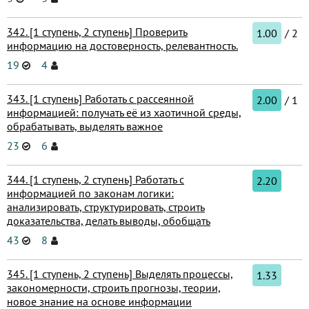
342. [1 ступень, 2 ступень] Проверить
1.00
/ 2
информацию на достоверность, релевантность.
19
4
343. [1 ступень] Работать с рассеянной
2.00
/ 1
информацией: получать её из хаотичной среды,
обрабатывать, выделять важное
23
6
344. [1 ступень, 2 ступень] Работать с
2.20
информацией по законам логики:
анализировать, структурировать, строить
доказательства, делать выводы, обобщать
43
8
345. [1 ступень, 2 ступень] Выделять процессы,
1.33
закономерности, строить прогнозы, теории,
новое знание на основе информации