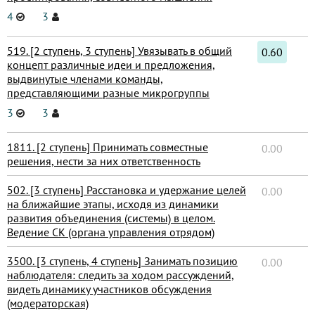
4
3
519. [2 ступень, 3 ступень] Увязывать в общий
0.60
концепт различные идеи и предложения,
выдвинутые членами команды,
представляющими разные микрогруппы
3
3
1811. [2 ступень] Принимать совместные
0.00
решения, нести за них ответственность
502. [3 ступень] Расстановка и удержание целей
0.00
на ближайшие этапы, исходя из динамики
развития объединения (системы) в целом.
Ведение СК (органа управления отрядом)
3500. [3 ступень, 4 ступень] Занимать позицию
0.00
наблюдателя: следить за ходом рассуждений,
видеть динамику участников обсуждения
(модераторская)