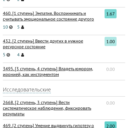
460. [1 ступень] Эмпатия. Воспринимать и
1.67
считывать эмоциональное состояние другого
10
5
432. [2 ступень] Ввести других в нужное
1.00
ресурсное состояние
5
4
3495. [3 ступень, 4 ступень] Владеть юмором,
0.00
иронией, как инструментом
Исследовательские
2668. [2 ступень, 3 ступень] Вести
0.00
систематическое наблюдение, фиксировать
результаты
469. [2 ступень] Умение выдвинуть гипотезу о
2.00