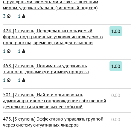
структурными элементами и связь с внешним
миром, удержать баланс (системный подход)
3
1
424. [1 ступень] Переделать используемый
1.00
формат под граничные условия используемого
пространства, времени, типа деятельности
1
1
458. [2 ступень] Понимать и удерживать
1.00
этапность, динамику и ритмику процесса
1
1
501. [2 ступень] Найти и организовать
0.00
административное сопровождение собственной
деятельности и ключевых её событий
475. [3 ступень] Эффективно управлять группой
0.00
через систему ситуативных лидеров