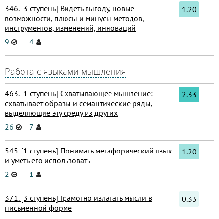
346. [3 ступень] Видеть выгоду, новые
1.20
возможности, плюсы и минусы методов,
инструментов, изменений, инноваций
9
4
Работа с языками мышления
463. [1 ступень] Схватывающее мышление:
2.33
схватывает образы и семантические ряды,
выделяющие эту среду из других
26
7
545. [1 ступень] Понимать метафорический язык
1.20
и уметь его использовать
2
1
371. [3 ступень] Грамотно излагать мысли в
0.33
письменной форме