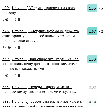
409. [1 ступень] Убедить, привлечь на свою
1.33
/ 3
сторону
6
3
373. [1 ступень] Выступать публично, держать
1.67
/ 2
аудиторию, управлять её вниманием, вести
диалог, доносить суть
12
2
349. [2 ступень] Транслировать "картину мира",
1.33
концепцию, точку зрения, отношение, идеал,
ценность и заражать ими
9
3
535. [1 ступень] Передать идею, изменить
0.00
настроение аудитории методами искусства.
533. [1 ступень] Говорить на разных языках, в т.ч.
0.10
невербальных, свободно переходя между ними.