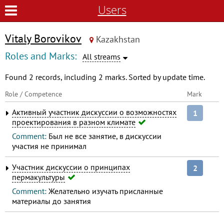
Users
Vitaly Borovikov
Kazakhstan
Roles and Marks:
All streams
Found 2 records, including 2 marks. Sorted by update time.
Role / Competence
Mark
Активный участник дискуссии о возможностях
1
проектирования в разном климате
Comment:
Был не все занятие, в дискуссии
участия не принимал
Участник дискуссии о принципах
2
пермакультуры
Comment:
Желательно изучать присланные
материалы до занятия