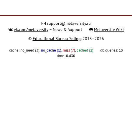
support@metaversity.ru
vk.com/metaversity
– News & Support
Metaversity Wiki
©
Educational Bureau Soling
, 2013–2026
cache:
no_need (3)
,
no_cache (1)
,
miss (7)
,
cached (2)
db queries:
13
time:
0.430