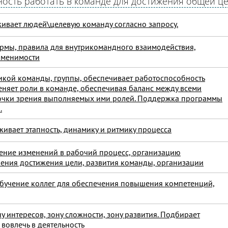
ость работать в команде для достижения общей ц
живает людей\целевую команду согласно запросу.
рмы, правила для внутрикомандного взаимодействия,
именимости
микой команды, группы, обеспечивает работоспособность
еняет роли в команде, обеспечивая баланс между всеми
точки зрения выполняемых ими ролей. Поддержка программы
.
ивает этапность, динамику и ритмику процесса
ение изменений в рабочий процесс, организацию
чения достижения цели, развития команды, организации
обучение коллег для обеспечения повышения компетенций,
ну интересов, зону сложности, зону развития. Подбирает
вовлечь в деятельность