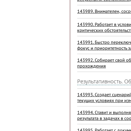
143989. Внимателен, соср
143990. Работает в усло
критических обстоятельст
143991. Быстро переключ
фокус и приоритетность з
143992. Собирает свой о
прохождения
Результативность. О
143993. Создает сценарий
текущих условиях при из
143994. Ставит и выполня
результата в задачах в со
143995. Работает с докумен