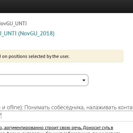
ovGU_UNTI
U_UNTI (NovGU_2018)
 on positions selected by the user.
 и ofline): Понимать собеседника, налаживать конта
и
о, аргументированно строит свою речь. Доносит суть в