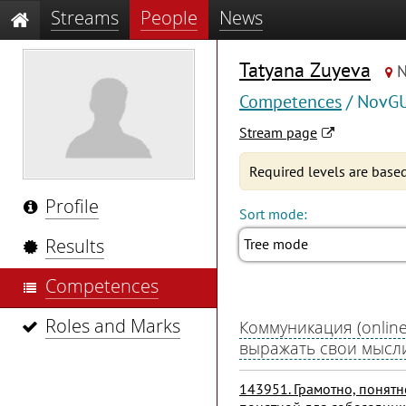
Streams
People
News
Tatyana Zuyeva
N
Competences
/ NovG
Stream page
Required levels are based
Profile
Sort mode:
Results
Tree mode
Competences
Roles and Marks
Коммуникация (online
выражать свои мысл
143951. Грамотно, понятн