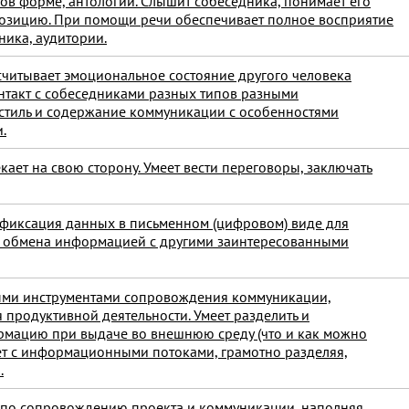
ов форме, антологии. Слышит собеседника, понимает его
озицию. При помощи речи обеспечивает полное восприятие
ика, аудитории.
считывает эмоциональное состояние другого человека
онтакт с собеседниками разных типов разными
 стиль и содержание коммуникации с особенностями
.
кает на свою сторону. Умеет вести переговоры, заключать
 фиксация данных в письменном (цифровом) виде для
и обмена информацией с другими заинтересованными
ыми инструментами сопровождения коммуникации,
 продуктивной деятельности. Умеет разделить и
мацию при выдаче во внешнюю среду (что и как можно
отает с информационными потоками, грамотно разделяя,
.
 по сопровождению проекта и коммуникации, наполняя