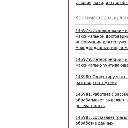
условия, находит способ
Критическое мышле
143978. Использование н
максимальной достоверно
информации для получени
Находит данные, информ
143979. Интерпретация 
максимально учитывающе
143980. Ориентируется н
разговор на эту тему
143981. Работает с рассе
обрабатывает, выделяет 
релевантность
143982. Составляет грамо
обработке данных