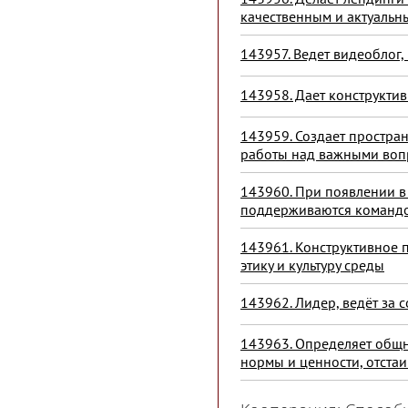
качественным и актуальн
143957. Ведет видеоблог,
143958. Дает конструктив
143959. Создает простра
работы над важными воп
143960. При появлении в
поддерживаются командой
143961. Конструктивное 
этику и культуру среды
143962. Лидер, ведёт за 
143963. Определяет общно
нормы и ценности, отстаи