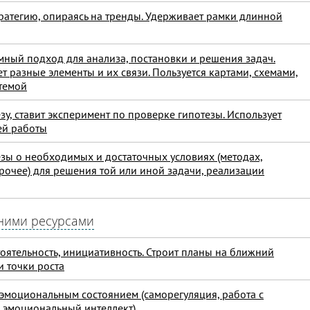
тратегию, опираясь на тренды. Удерживает рамки длинной
мный подход для анализа, постановки и решения задач.
т разные элементы и их связи. Пользуется картами, схемами,
стемой
зу, ставит эксперимент по проверке гипотезы. Использует
ей работы
езы о необходимых и достаточных условиях (методах,
рочее) для решения той или иной задачи, реализации
ними ресурсами
оятельность, инициативность. Строит планы на ближний
и точки роста
 эмоциональным состоянием (саморегуляция, работа с
 эмоциональный интеллект)