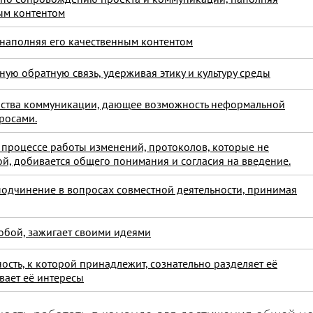
ым контентом
 наполняя его качественным контентом
ную обратную связь, удерживая этику и культуру среды
нства коммуникации, дающее возможность неформальной
росами.
 процессе работы изменений, протоколов, которые не
, добивается общего понимания и согласия на введение.
подчинение в вопросах совместной деятельности, принимая
собой, зажигает своими идеями
сть, к которой принадлежит, сознательно разделяет её
вает её интересы