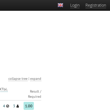
Login
Registration
collapse tree
|
expand
кты,
Result /
Required
4
3
1.00