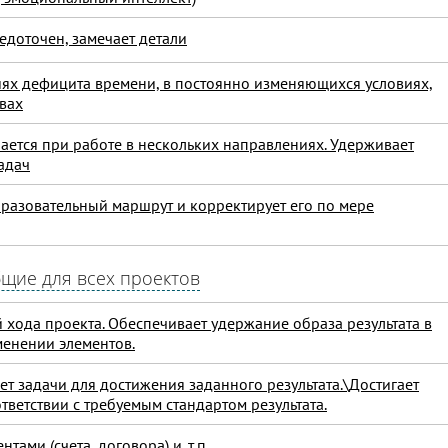
едоточен, замечает детали
виях дефицита времени, в постоянно изменяющихся условиях,
вах
ается при работе в нескольких направлениях. Удерживает
адач
бразовательный маршрут и корректирует его по мере
бщие для всех проектов
 хода проекта. Обеспечивает удержание образа результата в
менении элементов.
ет задачи для достижения заданного результата.\Достигает
ответствии с требуемым стандартом результата.
тами (счета, договора) и. т.п.