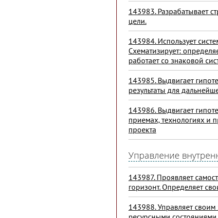
143983. Разрабатывает с
цели.
143984. Использует систе
Схематизирует: определяе
работает со знаковой си
143985. Выдвигает гипоте
результаты для дальнейш
143986. Выдвигает гипот
приемах, технологиях и п
проекта
Управление внутрен
143987. Проявляет самост
горизонт. Определяет сво
143988. Управляет своим
ресурсными состояниями,