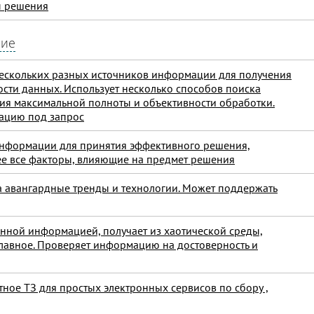
ы решения
ние
ескольких разных источников информации для получения
сти данных. Использует несколько способов поиска
я максимальной полноты и объективности обработки.
ацию под запрос
информации для принятия эффективного решения,
е все факторы, влияющие на предмет решения
а авангардные тренды и технологии. Может поддержать
янной информацией, получает из хаотической среды,
главное. Проверяет информацию на достоверность и
тное ТЗ для простых электронных сервисов по сбору ,