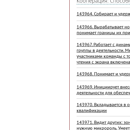
Кооперация: Способн
143964. Собирает и удер
143966. Вырабатывает но
понимает границы их пр
143967. Работает с дина
группы в деятельности. М
участниками команды с 
чтения с экрана включена
143968. Понимает и удерж
143969. Инициирует внес
деятельности для обеспе
143970. Вкладывается в 
квалификации
143971. Видит других: зо
нужную микророль. Умеет 