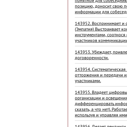
понятной для собеседник
позицию, доносит свою п
информации для собеседн
143952. Воспринимает и 
(Эмпатия) Выстраивает к
инструментами, соотнося
участников коммуникации
143953. Убеждает, привле
договоренности.
143954. Систематическая
отторжения и передачи 
участниками.
143955. Владеет цифров
организации и освещения
дифференцировать инфор
сказать, а что нет). Раб
используя и управляя ими
143956. Делает лендинги