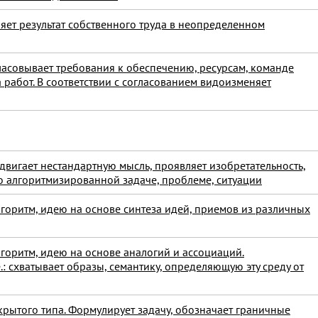
яет результат собственного труда в неопределенном
ласовывает требования к обеспечению, ресурсам, команде
 работ. В соответствии с согласованием видоизменяет
двигает нестандартную мысль, проявляет изобретательность,
но алгоритмизированной задаче, проблеме, ситуации
горитм, идею на основе синтеза идей, приемов из различных
горитм, идею на основе аналогий и ассоциаций.
 схватывает образы, семантику, определяющую эту среду от
крытого типа. Формулирует задачу, обозначает граничные