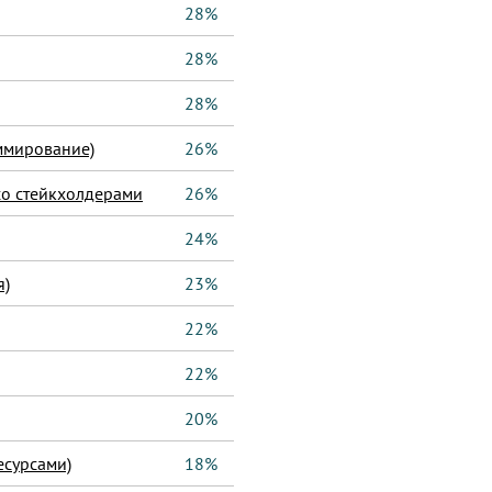
28%
28%
28%
аммирование)
26%
со стейкхолдерами
26%
24%
я)
23%
22%
22%
20%
есурсами)
18%