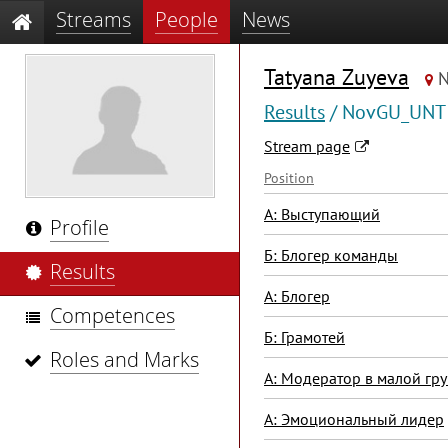
Streams
People
News
Tatyana Zuyeva
N
Results
/ NovGU_UNTI
Stream page
Position
А: Выступающий
Profile
Б: Блогер команды
Results
А: Блогер
Competences
Б: Грамотей
Roles and Marks
А: Модератор в малой гр
А: Эмоциональный лидер