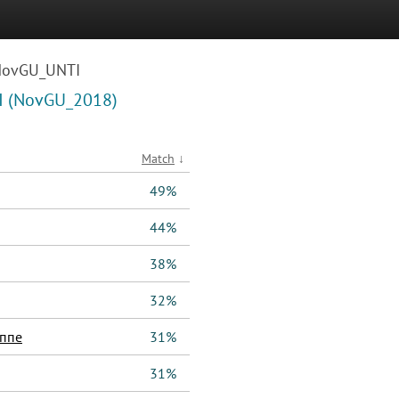
ovGU_UNTI
 (NovGU_2018)
Match
↓
49%
44%
38%
32%
уппе
31%
31%