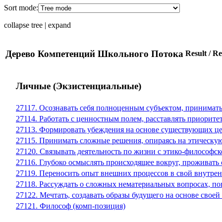
Sort mode:
collapse tree
|
expand
Дерево Компетенций Школьного Потока
Result / R
Личные (Экзистенциальные)
27117. Осознавать себя полноценным субъектом, принимат
27114. Работать с ценностным полем, расставлять приорит
27113. Формировать убеждения на основе существующих ц
27115. Принимать сложные решения, опираясь на этическ
27120. Связывать деятельность по жизни с этико-философс
27116. Глубоко осмыслять происходящее вокруг, проживать
27119. Переносить опыт внешних процессов в свой внутрен
27118. Рассуждать о сложных нематериальных вопросах, п
27122. Мечтать, создавать образы будущего на основе свое
27121. Философ (комп-позиция)