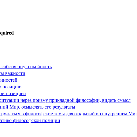
equired
ь собственную окейность
еты важности
енностей
ую позицию
кой позицией
 ситуации через призму прикладной философии, видеть смысл
ний Мир, осмыслять его результаты
огружаться в философские темы для открытий во внутреннем Ми
й этико-философской позиции