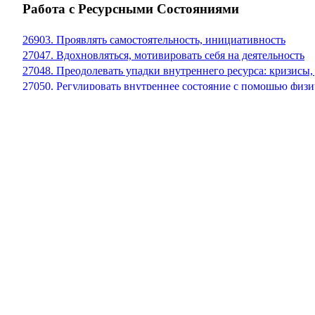
Работа с Ресурсными Состояниями
26903. Проявлять самостоятельность, инициативность
27047. Вдохновляться, мотивировать себя на деятельность
27048. Преодолевать упадки внутреннего ресурса: кризисы
27050. Регулировать внутреннее состояние с помощью физ
27051. Организовывать рабочее пространство под личные н
27124. Расслабляться, сбавлять стрессовое напряжение не
26915. Формулировать и ставить чёткую, ясную цель
27055. Достигать цели в деятельности, быть упорным и на
27052. Проявлять решительность, брать ответственность за
27058. Проявлять сосредоточенность, работать с концентр
27057. Проявлять внимательность к наблюдаемому, подмеча
27053. Проявлять дисциплинированность и выдержку (собл
27054. Проявлять организованность (управление своим врем
27056. Проявлять смелость, действовать в зоне неизвестног
27061. Работать в напряжённых условиях, проявлять стресс
27062. Работать одновременно по нескольким направлениям
27060. Работать в постоянно изменяющихся обстоятельствах
27059. Использовать подручные технические средства для 