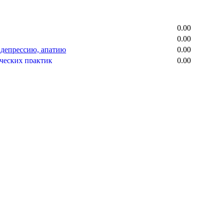
0.00
0.00
, депрессию, апатию
0.00
ических практик
0.00
астройки организма
0.00
формальными методами
0.00
0.00
стойчивым
0.00
 решения, поступки, людей
0.00
ацией внимания
0.00
я даже незначительные изменения
0.00
юдать заявленный алгоритм, инструкции, правила)
0.00
енем, своевременность результатов)
0.00
о
0.00
оустойчивость
0.00
, проявлять мультизадачность
0.00
, проявлять гибкость
0.00
решения практических задач
0.00