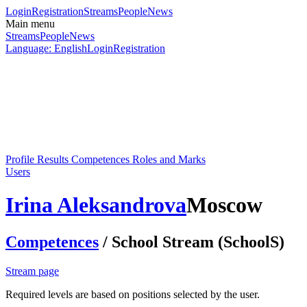
Login
Registration
Streams
People
News
Main menu
Streams
People
News
Language: English
Login
Registration
Profile
Results
Competences
Roles and Marks
Users
Irina Aleksandrova
Moscow
Competences
/ School Stream (SchoolS)
Stream page
Required levels are based on positions selected by the user.