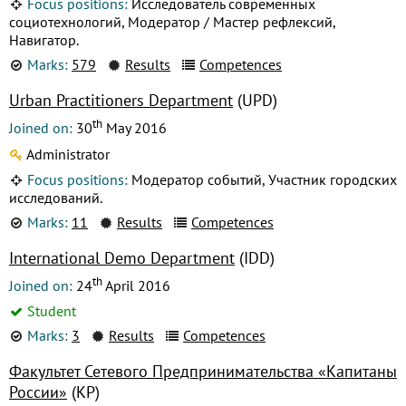
Focus positions:
Исследователь современных
социотехнологий, Модератор / Мастер рефлексий,
Навигатор.
Marks:
579
Results
Competences
Urban Practitioners Department
(UPD)
th
Joined on:
30
May 2016
Administrator
Focus positions:
Модератор событий, Участник городских
исследований.
Marks:
11
Results
Competences
International Demo Department
(IDD)
th
Joined on:
24
April 2016
Student
Marks:
3
Results
Competences
Факультет Сетевого Предпринимательства «Капитаны
России»
(КР)