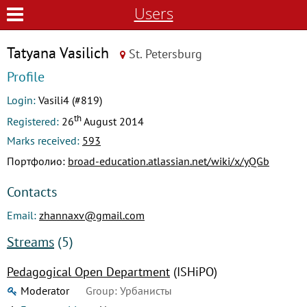
Users
Tatyana Vasilich
St. Petersburg
Profile
Login:
Vasili4 (#819)
th
Registered:
26
August 2014
Marks received:
593
Портфолио:
broad-education.atlassian.net/wiki/x/yQGb
Contacts
Email:
zhannaxv@gmail.com
Streams
(5)
Pedagogical Open Department
(ISHiPO)
Moderator
Group: Урбанисты