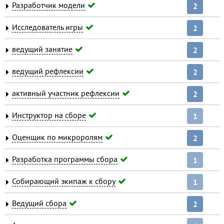
Разработчик модели
2
Исследователь игры
2
ведущий занятие
2
ведущий рефлексии
2
активный участник рефлексии
2
Инструктор на сборе
1
Оценщик по микроролям
2
Разработка программы сбора
1
Собирающий экипаж к сбору
1
Ведущий сбора
2