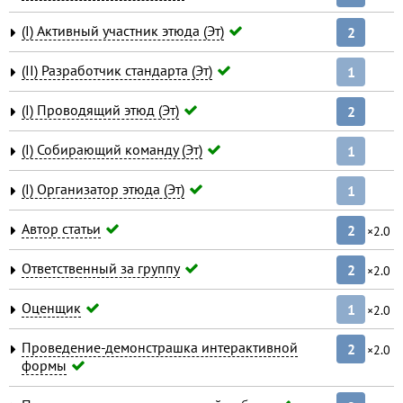
(I) Активный участник этюда (Эт)
2
(II) Разработчик стандарта (Эт)
1
(I) Проводящий этюд (Эт)
2
(I) Собирающий команду (Эт)
1
(I) Организатор этюда (Эт)
1
Автор статьи
2
×2.0
Ответственный за группу
2
×2.0
Оценщик
1
×2.0
Проведение-демонстрашка интерактивной
2
×2.0
формы