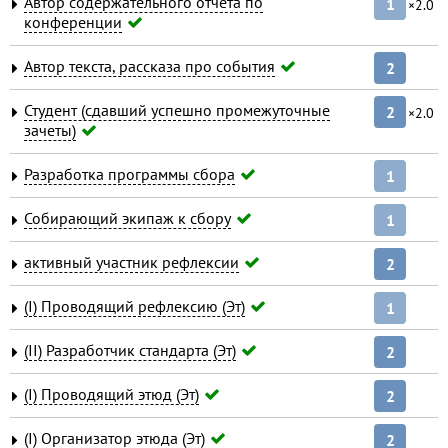
Автор содержательного отчета по
1
×2.0
конференции
Автор текста, рассказа про события
2
Студент (сдавший успешно промежуточные
2
×2.0
зачеты)
Разработка программы сбора
1
Собирающий экипаж к сбору
1
активный участник рефлексии
2
(I) Проводящий рефлексию (Эт)
1
(II) Разработчик стандарта (Эт)
2
(I) Проводящий этюд (Эт)
2
(I) Организатор этюда (Эт)
2