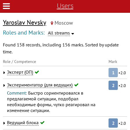
Users
Yaroslav Nevsky
Moscow
Roles and Marks:
All streams
Found 158 records, including 156 marks. Sorted by update
time.
Role / Competence
Mark
Эксперт (ОП)
1
×2.0
Экспериментатор (для ведущих)
2
×2.0
Comment:
Быстро сориентировался в
предлагаемой ситуации, подобрал
необходимые формы, чутко реагировал на
изменение ситуации.
Ведущий блока
2
×2.0