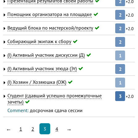
Презентация результатов своей работы
2
×2.0
Помощник организатора на площадке
2
×2.0
Ведущий блока по мастерской/проекту
2
×2.0
Собирающий экипаж к сбору
2
(I) Активный участник дискуссии (Д)
1
(I) Активный участник этюда (Эт)
2
(I) Хозяин / Хозяюшка (ОЖ)
1
Студент (сдавший успешно промежуточные
3
×2.0
зачеты)
Comment:
досрочная сдача сессии
←
→
1
2
3
4