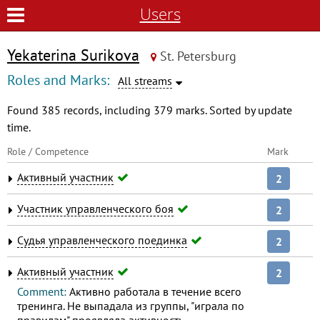
Users
Yekaterina Surikova
St. Petersburg
Roles and Marks:
All streams
Found 385 records, including 379 marks. Sorted by update
time.
Role / Competence
Mark
Активный участник
2
Участник управленческого боя
2
Судья управленческого поединка
2
Активный участник
2
Comment:
Активно работала в течение всего
тренинга. Не выпадала из группы, "играла по
правилам" проявляла активность