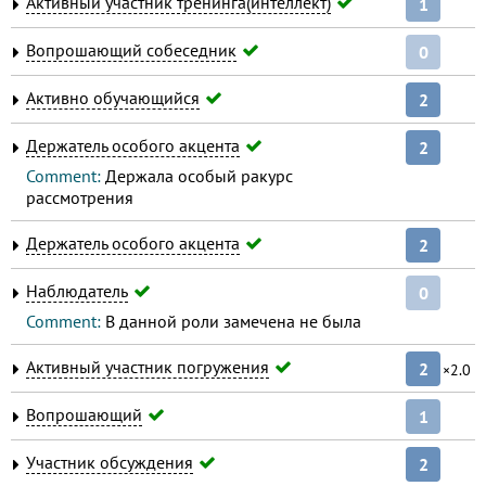
Активный участник тренинга(интеллект)
1
Вопрошающий собеседник
0
Активно обучающийся
2
Держатель особого акцента
2
Comment:
Держала особый ракурс
рассмотрения
Держатель особого акцента
2
Наблюдатель
0
Comment:
В данной роли замечена не была
Активный участник погружения
2
×2.0
Вопрошающий
1
Участник обсуждения
2