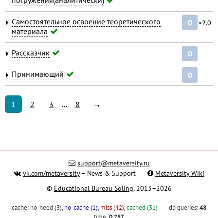
Самостоятельное освоение теоретического
0
×2.0
материала
Рассказчик
0
Принимающий
0
→
1
2
3
...
8
support@metaversity.ru
vk.com/metaversity
– News & Support
Metaversity Wiki
©
Educational Bureau Soling
, 2013–2026
cache:
no_need (3)
,
no_cache (1)
,
miss (42)
,
cached (31)
db queries:
48
time:
0.257