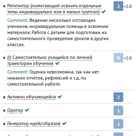
Репетитор (помогающий освоить отдельные
2
×2.0
темы индивидуально или в малых группах)
Comment:
Ведение несколько отстающих
учеников, индивидуальная помощь в освоении
материала. Работа с детьми для подготовки их
самостоятельного проведения уроков в других
классах.
(I) Самостоятельно учащийся по личной
0
×2.0
траектории обучения
Comment:
Оценка невозможна, так как нет
никаких отчётов, рефлексий и т.д. по
самостоятельной работе.
Активно обучающийся
2
Оратор
1
Генератор идей/образов
1