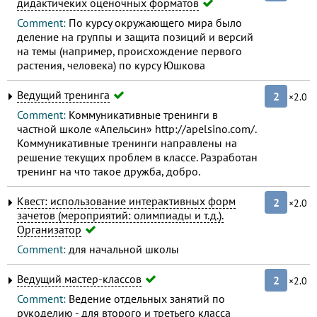
дидактичеких оценочных форматов
Comment:
По курсу окружающего мира было
деление на группы и защита позиций и версий
на темы (например, происхождение первого
растения, человека) по курсу Юшкова
Ведущий тренинга
2
×2.0
Comment:
Коммуникативные тренинги в
частной школе «Апельсин» http://apelsino.com/.
Коммуникативные тренинги направлены на
решение текущих проблем в классе. Разработан
тренинг на что такое дружба, добро.
Квест: использование интерактивных форм
2
×2.0
зачетов (мероприятий: олимпиады и т.д.).
Организатор
Comment:
для начальной школы
Ведущий мастер-классов
2
×2.0
Comment:
Ведение отдельных занятий по
рукоделию - для второго и третьего класса