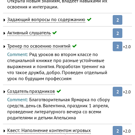
Открыта новым знаниям, владеет навыками их
освоения и интеграции.
Задающий вопросы по содержанию
2
Активный слушатель
2
Тренер по освоению понятий
2
×2.0
Comment:
Ряд уроков во втором классе по
специальной книжке про разные устойчивые
выражения и понятия. Разработан тренинг на
что такое дружба, добро. Проведен отдельный
урок по будущим профессиям
Создатель праздников
2
×2.0
Comment:
Благотворительная Ярмарка по сбору
средств, день св. Валентина, праздник 1 апреля,
проведение литературного вечера со всеми
родителями и детьми Апельсина
Квест: Наполнение контентом игровых
2
×2.0